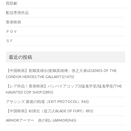
西部劇
配信専用作品
香港映画
ＰＯＶ
ＳＦ
最近の投稿
【中国映画】射鵰英雄伝(射鵰英雄傳：侠之大者LEGENDS OF THE
CONDOR HEROES:THE GALLANTS)147分
【レア作品！香港映画】バンパイアコップ2(猛鬼学堂/猛鬼學堂/THE
HAUNTED COP SHOP2)89分
アサシンズ 最後の戦場（EXIT PROTOCOL）94分
【中国映画】剣侠伝（捉刀人BLADE OF FURY）89分
ARMORアーマー 炎の戦い(ARMOR)94分