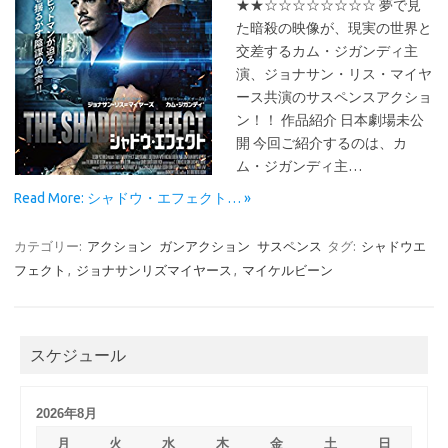
★★☆☆☆☆☆☆☆☆ 夢で見
た暗殺の映像が、現実の世界と
交差するカム・ジガンディ主
演、ジョナサン・リス・マイヤ
ース共演のサスペンスアクショ
ン！！ 作品紹介 日本劇場未公
開 今回ご紹介するのは、カ
ム・ジガンディ主…
Read More: シャドウ・エフェクト… »
カテゴリー:
アクション
ガンアクション
サスペンス
タグ:
シャドウエ
フェクト
,
ジョナサンリズマイヤース
,
マイケルビーン
スケジュール
2026年8月
月
火
水
木
金
土
日