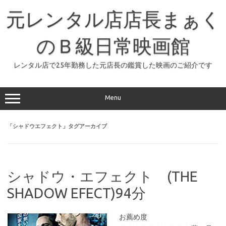
コ
ン
元レンタル店店長まぁく
テ
ン
ツ
へ
のＢ級日常映画館
ス
キ
ッ
レンタル店で25年勤務した元店長の鑑賞した映画のご紹介です
プ
Menu
「
シャドウエフェクト
」タグアーカイブ
シャドウ・エフェクト (THE
SHADOW EFECT)94分
お薦め度