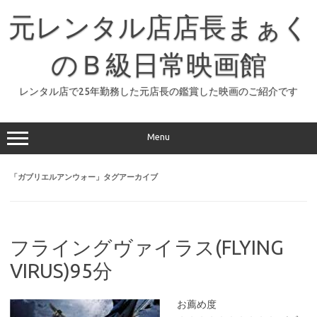
コ
ン
元レンタル店店長まぁく
テ
ン
ツ
へ
のＢ級日常映画館
ス
キ
ッ
レンタル店で25年勤務した元店長の鑑賞した映画のご紹介です
プ
Menu
「
ガブリエルアンウォー
」タグアーカイブ
フライングヴァイラス(FLYING
VIRUS)95分
お薦め度