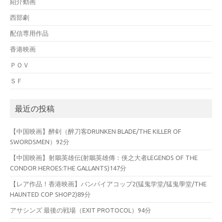
紹介動画
西部劇
配信専用作品
香港映画
ＰＯＶ
ＳＦ
最近の投稿
【中国映画】醉剣（醉刀客DRUNKEN BLADE/THE KILLER OF
SWORDSMEN）92分
【中国映画】射鵰英雄伝(射鵰英雄傳：侠之大者LEGENDS OF THE
CONDOR HEROES:THE GALLANTS)147分
【レア作品！香港映画】バンパイアコップ2(猛鬼学堂/猛鬼學堂/THE
HAUNTED COP SHOP2)89分
アサシンズ 最後の戦場（EXIT PROTOCOL）94分