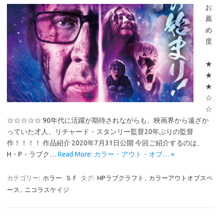
お
薦
め
度
★
★
★
☆
☆
☆☆☆☆☆ 90年代に活躍が期待されながらも、映画界から遠ざか
っていた才人、リチャード・スタンリー監督20年ぶりの監督
作！！！！ 作品紹介 2020年7月31日公開 今回ご紹介するのは、
H・P・ラブク…
Read More: カラー・アウト・オブ… »
カテゴリー:
ホラー
ＳＦ
タグ:
HPラブクラフト
,
カラーアウトオブスペ
ース
,
ニコラスケイジ