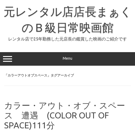
コ
ン
元レンタル店店長まぁく
テ
ン
ツ
へ
のＢ級日常映画館
ス
キ
ッ
レンタル店で25年勤務した元店長の鑑賞した映画のご紹介です
プ
Menu
「
カラーアウトオブスペース
」タグアーカイブ
カラー・アウト・オブ・スペー
ス 遭遇 (COLOR OUT OF
SPACE)111分