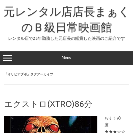
コ
ン
元レンタル店店長まぁく
テ
ン
ツ
へ
のＢ級日常映画館
ス
キ
ッ
レンタル店で25年勤務した元店長の鑑賞した映画のご紹介です
プ
Menu
「
オリビアダボ
」タグアーカイブ
エクストロ(XTRO)86分
おすすめ
度
★★★☆☆