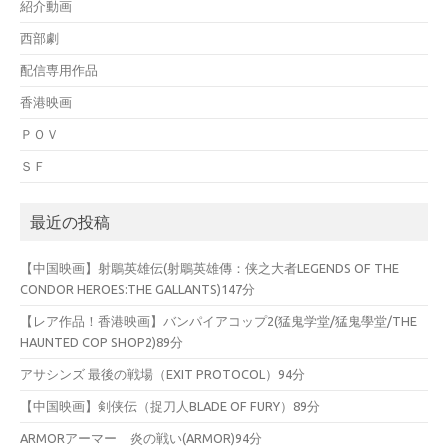
紹介動画
西部劇
配信専用作品
香港映画
ＰＯＶ
ＳＦ
最近の投稿
【中国映画】射鵰英雄伝(射鵰英雄傳：侠之大者LEGENDS OF THE
CONDOR HEROES:THE GALLANTS)147分
【レア作品！香港映画】バンパイアコップ2(猛鬼学堂/猛鬼學堂/THE
HAUNTED COP SHOP2)89分
アサシンズ 最後の戦場（EXIT PROTOCOL）94分
【中国映画】剣侠伝（捉刀人BLADE OF FURY）89分
ARMORアーマー 炎の戦い(ARMOR)94分