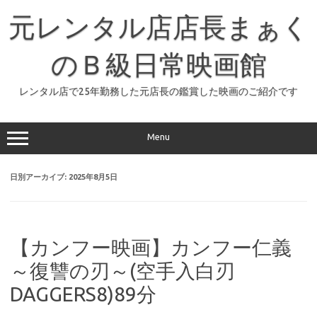
コ
ン
元レンタル店店長まぁく
テ
ン
ツ
へ
のＢ級日常映画館
ス
キ
ッ
レンタル店で25年勤務した元店長の鑑賞した映画のご紹介です
プ
Menu
日別アーカイブ:
2025年8月5日
【カンフー映画】カンフー仁義
～復讐の刃～(空手入白刃
DAGGERS8)89分