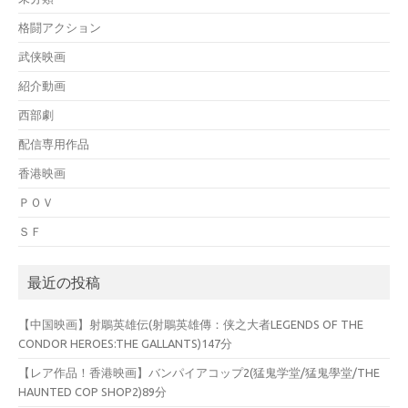
格闘アクション
武侠映画
紹介動画
西部劇
配信専用作品
香港映画
ＰＯＶ
ＳＦ
最近の投稿
【中国映画】射鵰英雄伝(射鵰英雄傳：侠之大者LEGENDS OF THE
CONDOR HEROES:THE GALLANTS)147分
【レア作品！香港映画】バンパイアコップ2(猛鬼学堂/猛鬼學堂/THE
HAUNTED COP SHOP2)89分