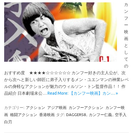
カ
ン
フ
ー
映
画
と
し
て
の
おすすめ度 ★★★★☆☆☆☆☆☆ カンフー好きの主人公が、次
から次へと新しい師匠に弟子入りするメン・ユエンマンの神業レベ
ルの身軽なアクションが魅力のウィルソン・トン監督作品！！ 作
品紹介 日本劇場未公…
Read More: 【カンフー映画】カン… »
カテゴリー:
アクション
アジア映画
カンフーアクション
カンフー映
画
格闘アクション
香港映画
タグ:
DAGGERS8
,
カンフー仁義
,
空手入
白刃