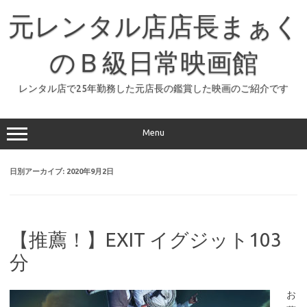
コ
ン
元レンタル店店長まぁく
テ
ン
ツ
へ
のＢ級日常映画館
ス
キ
ッ
レンタル店で25年勤務した元店長の鑑賞した映画のご紹介です
プ
Menu
日別アーカイブ:
2020年9月2日
【推薦！】EXIT イグジット103
分
お