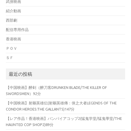
武侠映画
紹介動画
西部劇
配信専用作品
香港映画
ＰＯＶ
ＳＦ
最近の投稿
【中国映画】醉剣（醉刀客DRUNKEN BLADE/THE KILLER OF
SWORDSMEN）92分
【中国映画】射鵰英雄伝(射鵰英雄傳：侠之大者LEGENDS OF THE
CONDOR HEROES:THE GALLANTS)147分
【レア作品！香港映画】バンパイアコップ2(猛鬼学堂/猛鬼學堂/THE
HAUNTED COP SHOP2)89分