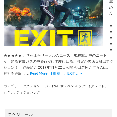
薦
め
度
★
★
★
★
★
★★★★★ 元学生山岳サークルのエース、現在就活中のニート
が、迫る有毒ガスの中を命がけで駆け回る、設定が秀逸な脱出アク
ション！！ 作品紹介 2019年11月22日公開 今回ご紹介するのは、
挫折を経験し…
Read More: 【推薦！】EXIT … »
カテゴリー:
アクション
アジア映画
サスペンス
タグ:
イグジット
,
イ
ムユナ
,
チョジョンソク
スケジュール