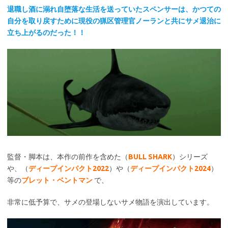
退職し酒に溺れ自堕落な生活を送っていたスペンサーは、かつての
自分を取り戻すために現役の猟区管理官ノーランと共にサメ退治に
立ち上がるのだった！！
監督・脚本は、本作の前作を含めた（
BULL SHARK
）シリーズ
や、（
ディープインパクト2022
）や（
ディープインパクト2024
）
等の
ブレット・ベントマン
で、
非常に低予算で、サメの登場しないサメ物語を演出しています。