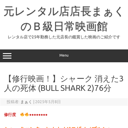
コ
ン
元レンタル店店長まぁく
テ
ン
ツ
へ
のＢ級日常映画館
ス
キ
ッ
レンタル店で25年勤務した元店長の鑑賞した映画のご紹介です
プ
Menu
【修行映画！】シャーク 消えた3
人の死体 (BULL SHARK 2)76分
投稿者:
まぁく
|
2025年5月8日
修行度
●●●●●●●●