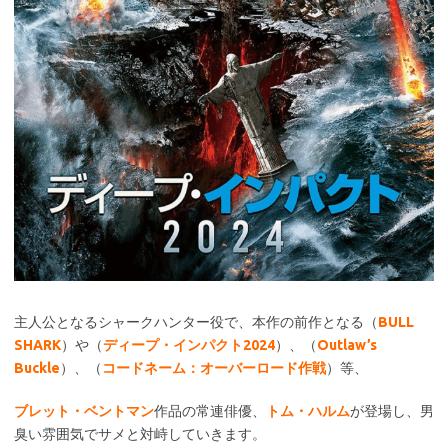
主人公となるシャークハンター役で、本作の前作となる（
BULL
SHARK
）や（
ディープ・インパクト2024
）、（
Outlaw’s
Buckle
）、（
コードネーム：オーバーロード作戦
）等、
ブレット・ベントマン
作品の常連俳優、
トム・ハルム
が登場し、男
臭い雰囲気でサメと対峙していきます。