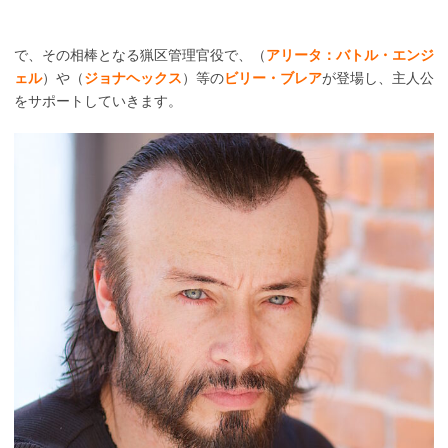
で、その相棒となる猟区管理官役で、（
アリータ：バトル・エンジ
ェル
）や（
ジョナヘックス
）等の
ビリー・ブレア
が登場し、主人公
をサポートしていきます。