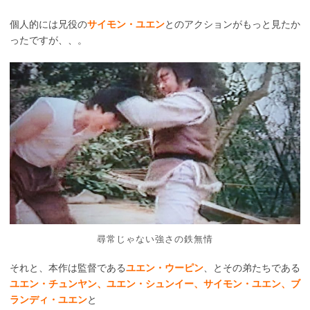
個人的には兄役の
サイモン・ユエン
とのアクションがもっと見たか
ったですが、、。
尋常じゃない強さの鉄無情
それと、本作は監督である
ユエン・ウーピン
、とその弟たちである
ユエン・チュンヤン、ユエン・シュンイー、サイモン・ユエン、ブ
ランディ・ユエン
と