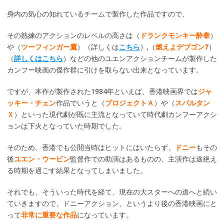
身内の気心の知れているチームで製作した作品ですので、
その熟練のアクションのレベルの高さは（
ドランクモンキー酔拳
）
や（
ツーフィンガー鷹
）（詳しくは
こちら
）,（
燃えよデブゴン7
）
（
詳しくはこちら
）などの他のユエンアクションチームが製作した
カンフー映画の傑作群に引けを取らない出来となっています。
ですが、本作が製作された1984年といえば、香港映画界では
ジャ
ッキー・チェン
作品でいうと（
プロジェクトＡ
）や（
スパルタン
Ｘ
）といった現代劇が既に主流となっていて時代劇カンフーアクシ
ョンは下火となっていた時期でした。
そのため、香港でも公開当時はヒットにはいたらず、
ドニー
もその
後
ユエン・ウーピン
監督作での助演はあるものの、主演作は途絶え
る時期を過ごす結果となってしまいました。
それでも、そういった時代を経て、現在の大スターへの道へと続い
ていきますので、ドニーアクション、というより後の香港映画にと
って
非常に重要な作品
になっています。