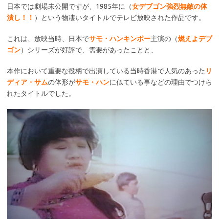
日本では劇場未公開ですが、1985年に（
女デブゴン強烈無敵の体
潰し！！
）という物凄いタイトルでテレビ放映された作品です。
これは、放映当時、日本で
サモ・ハンキンポー
主演の（
燃えよデブ
ゴン
）シリーズが好評で、需要があったことと、
本作において重要な役柄で出演している当時香港で人気のあった
リ
ディア・サム
の体形が
サモ・ハン
に似ている事などの理由でつけら
れたタイトルでした。