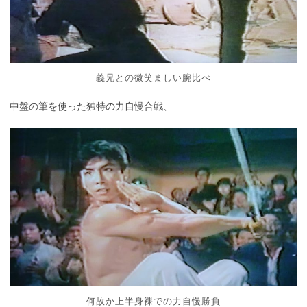
義兄との微笑ましい腕比べ
中盤の筆を使った独特の力自慢合戦、
何故か上半身裸での力自慢勝負