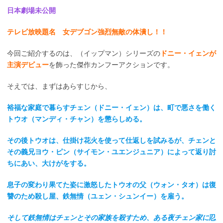
日本劇場未公開
テレビ放映題名 女デブゴン強烈無敵の体潰し！！
今回ご紹介するのは、（イップマン）シリーズの
ドニー・イェンが
主演デビュー
を飾った傑作カンフーアクションです。
そえでは、まずはあらすじから、
裕福な家庭で暮らすチェン（ドニー・イェン）は、町で悪さを働く
トウオ（マンディ・チャン）を懲らしめる。
その後トウオは、仕掛け花火を使って仕返しを試みるが、チェンと
その義兄ヨウ・ピン（サイモン・ユエンジュニア）によって返り討
ちにあい、大けがをする。
息子の変わり果てた姿に激怒したトウオの父（ウォン・タオ）は復
讐のため殺し屋、鉄無情（ユェン・シュンイー）を雇う。
そして鉄無情はチェンとその家族を殺すため、ある夜チェン家に
忍