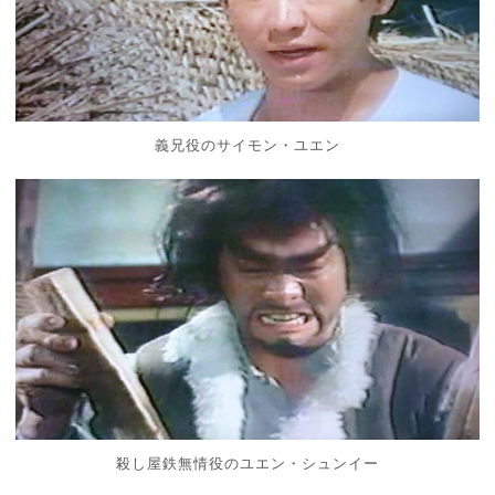
義兄役のサイモン・ユエン
殺し屋鉄無情役のユエン・シュンイー