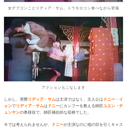
女デブゴンことリディア・サム、トウモロコシ食べながら登場
アクションもこなします
しかし、実際
リディア・サム
は主演ではなく、主人公は
ドニー・イ
ェン
で
リディア・サム
は
ドニー
にカンフーを教える師匠
ユエン・チ
ュンヤン
の奥様役で、師匠補佐的な役柄でした。
今では考えられませんが、
ドニー
が主演なのに他の目を引くキャス