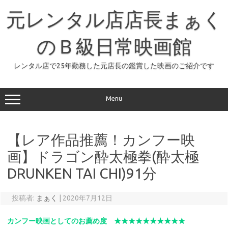
コ
ン
元レンタル店店長まぁく
テ
ン
ツ
へ
のＢ級日常映画館
ス
キ
ッ
レンタル店で25年勤務した元店長の鑑賞した映画のご紹介です
プ
Menu
【レア作品推薦！カンフー映
画】ドラゴン酔太極拳(酔太極
DRUNKEN TAI CHI)91分
投稿者:
まぁく
|
2020年7月12日
カンフー映画としてのお薦め度 ★★★★★★★★★★