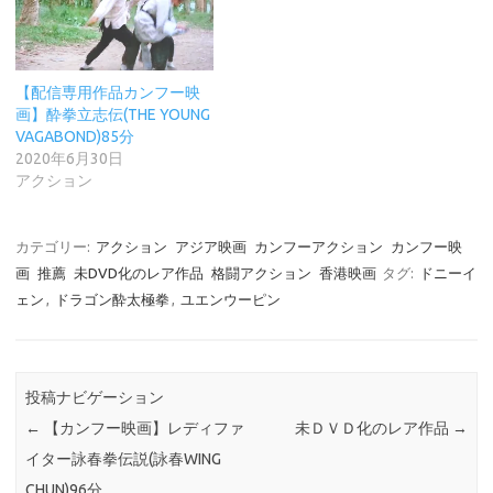
【配信専用作品カンフー映
画】酔拳立志伝(THE YOUNG
VAGABOND)85分
2020年6月30日
アクション
カテゴリー:
アクション
アジア映画
カンフーアクション
カンフー映
画
推薦
未DVD化のレア作品
格闘アクション
香港映画
タグ:
ドニーイ
ェン
,
ドラゴン酔太極拳
,
ユエンウーピン
投稿ナビゲーション
←
【カンフー映画】レディファ
未ＤＶＤ化のレア作品
→
イター詠春拳伝説(詠春WING
CHUN)96分