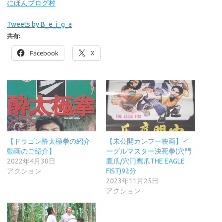
にほんブログ村
Tweets by B_e_i_g_a
共有:
Facebook
X
【ドラゴン酔太極拳の紹介
【未公開カンフー映画】イ
動画のご紹介】
ーグルマスター決死拳(穴門
2022年4月30日
鷹爪/穴门鹰爪THE EAGLE
アクション
FIST)92分
2023年11月25日
アクション