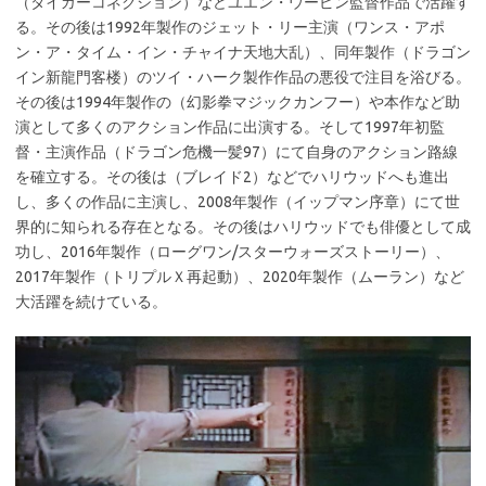
（タイガーコネクション）などユエン・ウーピン監督作品で活躍す
る。その後は1992年製作のジェット・リー主演（ワンス・アポ
ン・ア・タイム・イン・チャイナ天地大乱）、同年製作（ドラゴン
イン新龍門客楼）のツイ・ハーク製作作品の悪役で注目を浴びる。
その後は1994年製作の（幻影拳マジックカンフー）や本作など助
演として多くのアクション作品に出演する。そして1997年初監
督・主演作品（ドラゴン危機一髪97）にて自身のアクション路線
を確立する。その後は（ブレイド2）などでハリウッドへも進出
し、多くの作品に主演し、2008年製作（イップマン序章）にて世
界的に知られる存在となる。その後はハリウッドでも俳優として成
功し、2016年製作（ローグワン/スターウォーズストーリー）、
2017年製作（トリプルＸ再起動）、2020年製作（ムーラン）など
大活躍を続けている。