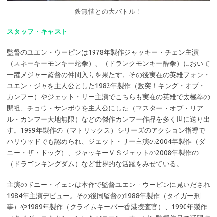
鉄無情との大バトル！
スタッフ・キャスト
監督のユエン・ウーピンは1978年製作ジャッキー・チェン主演
（スネーキーモンキー蛇拳）、（ドランクモンキー酔拳）において
一躍メジャー監督の仲間入りを果たす。その後実在の英雄フォン・
ユエン・ジャを主人公とした1982年製作（激突！キング・オブ・
カンフー）やジェット・リー主演でこちらも実在の英雄で太極拳の
開祖、チョウ・サンポウを主人公にした（マスター・オブ・リア
ル・カンフー大地無限）などの傑作カンフー作品を多く世に送り出
す。1999年製作の（マトリックス）シリーズのアクション指導で
ハリウッドでも認められ、ジェット・リー主演の2004年製作（ダ
ニー・ザ・ドッグ）、ジャッキーＶＳジェットの2008年製作の
（ドラゴンキングダム）など世界的な活躍をみせている。
主演のドニー・イェンは本作で監督ユエン・ウーピンに見いだされ
1984年主演デビュー。その後同監督の1988年製作（タイガー刑
事）や1989年製作（クライムキーパー香港捜査官）、1990年製作