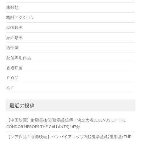
未分類
格闘アクション
武侠映画
紹介動画
西部劇
配信専用作品
香港映画
ＰＯＶ
ＳＦ
最近の投稿
【中国映画】射鵰英雄伝(射鵰英雄傳：侠之大者LEGENDS OF THE
CONDOR HEROES:THE GALLANTS)147分
【レア作品！香港映画】バンパイアコップ2(猛鬼学堂/猛鬼學堂/THE