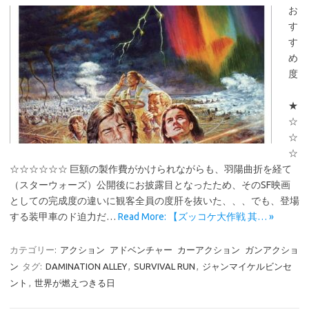
お
す
す
め
度
★
☆
☆
☆
☆☆☆☆☆☆ 巨額の製作費がかけられながらも、羽陽曲折を経て
（スターウォーズ）公開後にお披露目となったため、そのSF映画
としての完成度の違いに観客全員の度肝を抜いた、、、でも、登場
する装甲車のド迫力だ…
Read More: 【ズッコケ大作戦 其… »
カテゴリー:
アクション
アドベンチャー
カーアクション
ガンアクショ
ン
タグ:
DAMINATION ALLEY
,
SURVIVAL RUN
,
ジャンマイケルビンセ
ント
,
世界が燃えつきる日