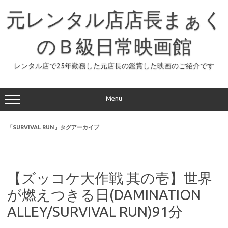
コ
ン
元レンタル店店長まぁく
テ
ン
ツ
へ
のＢ級日常映画館
ス
キ
ッ
レンタル店で25年勤務した元店長の鑑賞した映画のご紹介です
プ
Menu
「
SURVIVAL RUN
」タグアーカイブ
【ズッコケ大作戦 其の壱】世界
が燃えつきる日(DAMINATION
ALLEY/SURVIVAL RUN)91分