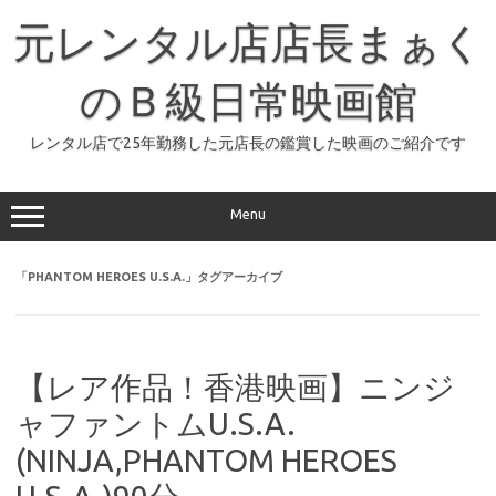
コ
ン
元レンタル店店長まぁく
テ
ン
ツ
へ
のＢ級日常映画館
ス
キ
ッ
レンタル店で25年勤務した元店長の鑑賞した映画のご紹介です
プ
Menu
「
PHANTOM HEROES U.S.A.
」タグアーカイブ
【レア作品！香港映画】ニンジ
ャファントムU.S.A.
(NINJA,PHANTOM HEROES