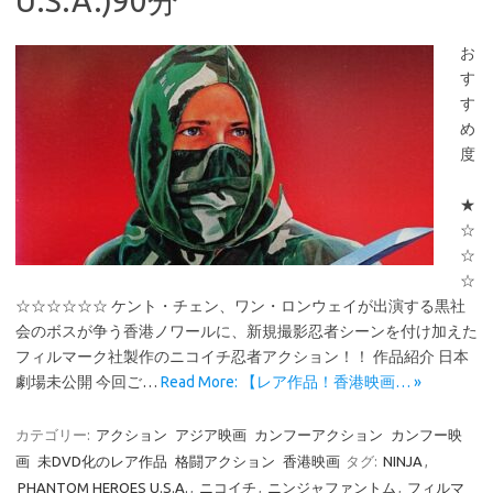
U.S.A.)90分
お
す
す
め
度
★
☆
☆
☆
☆☆☆☆☆☆ ケント・チェン、ワン・ロンウェイが出演する黒社
会のボスが争う香港ノワールに、新規撮影忍者シーンを付け加えた
フィルマーク社製作のニコイチ忍者アクション！！ 作品紹介 日本
劇場未公開 今回ご…
Read More: 【レア作品！香港映画… »
カテゴリー:
アクション
アジア映画
カンフーアクション
カンフー映
画
未DVD化のレア作品
格闘アクション
香港映画
タグ:
NINJA
,
PHANTOM HEROES U.S.A.
,
ニコイチ
,
ニンジャファントム
,
フィルマ