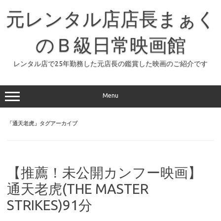
コ
ン
元レンタル店店長まぁく
テ
ン
ツ
へ
のＢ級日常映画館
ス
キ
ッ
レンタル店で25年勤務した元店長の鑑賞した映画のご紹介です
プ
Menu
「
通天老虎
」タグアーカイブ
【推薦！未公開カンフー映画】
通天老虎(THE MASTER
STRIKES)91分