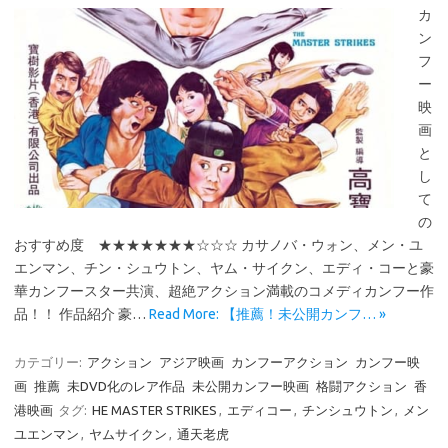
カ
ン
フ
ー
映
画
と
し
て
の
おすすめ度 ★★★★★★★☆☆☆ カサノバ・ウォン、メン・ユ
エンマン、チン・シュウトン、ヤム・サイクン、エディ・コーと豪
華カンフースター共演、超絶アクション満載のコメディカンフー作
品！！ 作品紹介 豪…
Read More: 【推薦！未公開カンフ… »
カテゴリー:
アクション
アジア映画
カンフーアクション
カンフー映
画
推薦
未DVD化のレア作品
未公開カンフー映画
格闘アクション
香
港映画
タグ:
HE MASTER STRIKES
,
エディコー
,
チンシュウトン
,
メン
ユエンマン
,
ヤムサイクン
,
通天老虎