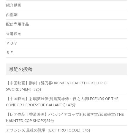
紹介動画
西部劇
配信専用作品
香港映画
ＰＯＶ
ＳＦ
最近の投稿
【中国映画】醉剣（醉刀客DRUNKEN BLADE/THE KILLER OF
SWORDSMEN）92分
【中国映画】射鵰英雄伝(射鵰英雄傳：侠之大者LEGENDS OF THE
CONDOR HEROES:THE GALLANTS)147分
【レア作品！香港映画】バンパイアコップ2(猛鬼学堂/猛鬼學堂/THE
HAUNTED COP SHOP2)89分
アサシンズ 最後の戦場（EXIT PROTOCOL）94分