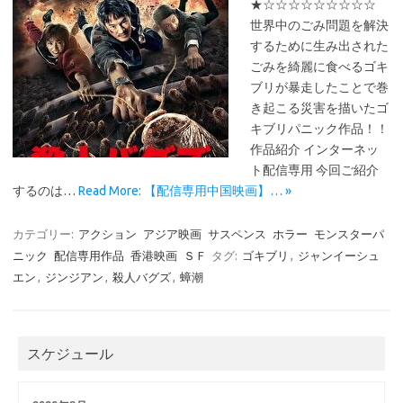
★☆☆☆☆☆☆☆☆☆
世界中のごみ問題を解決
するために生み出された
ごみを綺麗に食べるゴキ
ブリが暴走したことで巻
き起こる災害を描いたゴ
キブリパニック作品！！
作品紹介 インターネッ
ト配信専用 今回ご紹介
するのは…
Read More: 【配信専用中国映画】… »
カテゴリー:
アクション
アジア映画
サスペンス
ホラー
モンスターパ
ニック
配信専用作品
香港映画
ＳＦ
タグ:
ゴキブリ
,
ジャンイーシュ
エン
,
ジンジアン
,
殺人バグズ
,
蟑潮
スケジュール