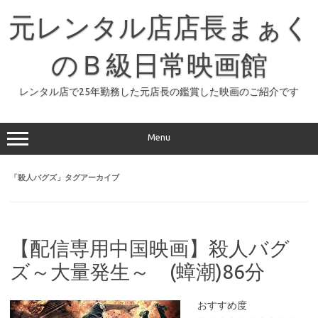
コ
ン
元レンタル店店長まぁく
テ
ン
ツ
へ
のＢ級日常映画館
ス
キ
ッ
レンタル店で25年勤務した元店長の鑑賞した映画のご紹介です
プ
Menu
「
殺人バグズ
」タグアーカイブ
【配信専用中国映画】殺人バグ
ズ～大量発生～ (蟑潮)86分
おすすめ度