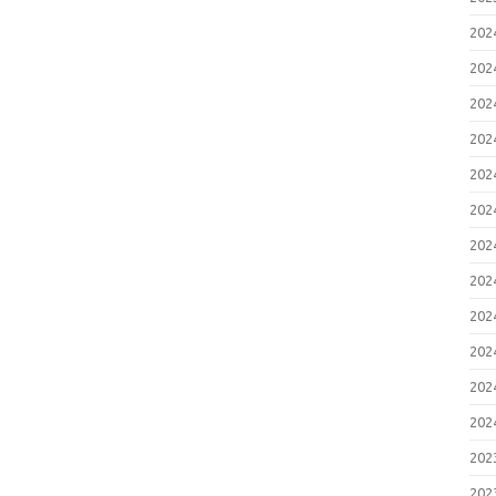
20
20
20
20
20
20
20
20
20
20
20
20
20
20