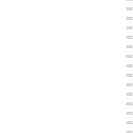
20
20
20
20
20
20
20
20
20
20
20
20
20
20