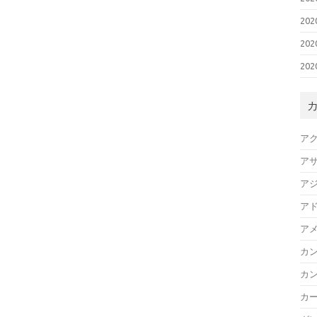
20
20
20
ア
ア
ア
ア
ア
カ
カ
カ