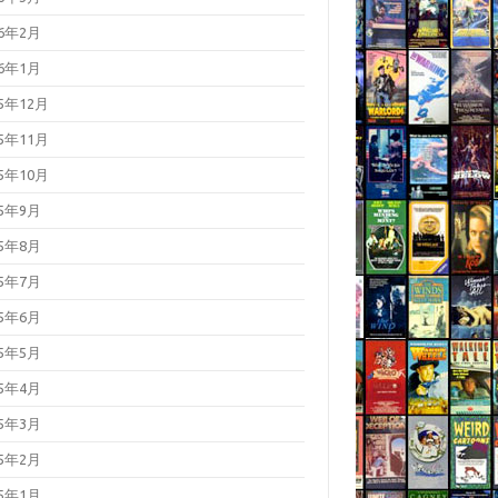
26年2月
26年1月
25年12月
25年11月
25年10月
25年9月
25年8月
25年7月
25年6月
25年5月
25年4月
25年3月
25年2月
25年1月