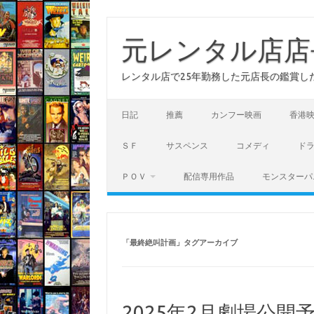
コ
ン
テ
元レンタル店店
ン
ツ
へ
レンタル店で25年勤務した元店長の鑑賞し
ス
キ
ッ
プ
日記
推薦
カンフー映画
香港
ＳＦ
サスペンス
コメディ
ド
ＰＯＶ
配信専用作品
モンスターパ
「
最終絶叫計画
」タグアーカイブ
2025年2月劇場公