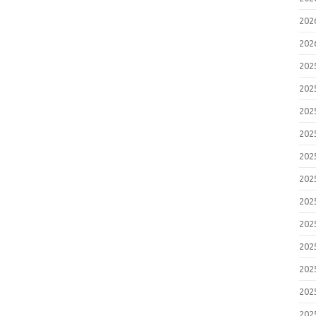
20
20
20
20
20
20
20
20
20
20
20
20
20
20