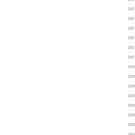
20
20
20
20
20
20
20
20
20
20
20
20
20
20