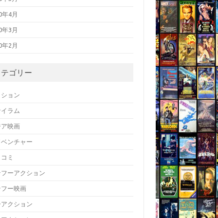
20年4月
20年3月
20年2月
カテゴリー
クション
サイラム
ジア映画
ドベンチャー
メコミ
ンフーアクション
ンフー映画
ーアクション