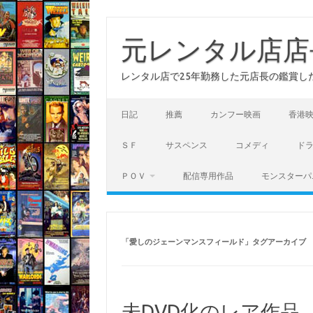
コ
ン
テ
元レンタル店店
ン
ツ
へ
レンタル店で25年勤務した元店長の鑑賞し
ス
キ
ッ
プ
日記
推薦
カンフー映画
香港
ＳＦ
サスペンス
コメディ
ド
ＰＯＶ
配信専用作品
モンスターパ
「
愛しのジェーンマンスフィールド
」タグアーカイブ
未DVD化のレア作品 