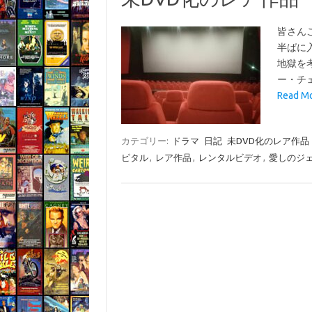
皆さん
半ばに
地獄を
ー・チェ
Read 
カテゴリー:
ドラマ
日記
未DVD化のレア作品
ピタル
,
レア作品
,
レンタルビデオ
,
愛しのジ