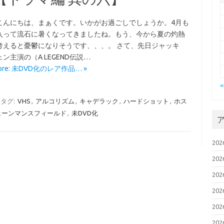
こんにちは、まぁくです。いかがお過ごしでしょうか。4月も
入って流石に暑くなってきましたね。もう、今から夏の灼熱
考えると憂鬱になりそうです、、、。 さて、先日ジャッキ
ン主演の（A LEGEND伝説…
More: 未DVD化のレア作品… »
タグ:
VHS
,
アルコリズム
,
キャデラック
,
ハードショット
,
ホス
ェーンマンスフィールド
,
未DVD化
20
20
20
20
20
20