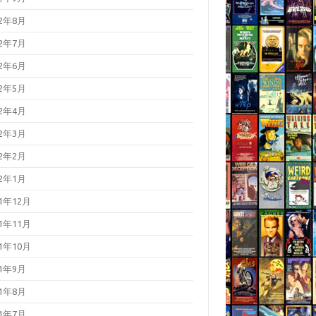
22年8月
22年7月
22年6月
22年5月
22年4月
22年3月
22年2月
22年1月
21年12月
21年11月
21年10月
21年9月
21年8月
21年7月