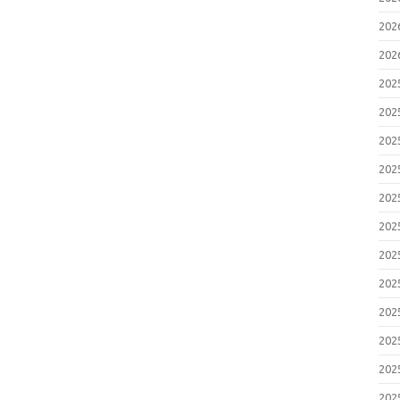
20
20
20
20
20
20
20
20
20
20
20
20
20
20