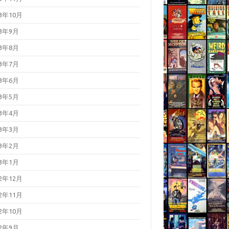
23年10月
23年9月
23年8月
23年7月
23年6月
23年5月
23年4月
23年3月
23年2月
23年1月
22年12月
22年11月
22年10月
22年9月