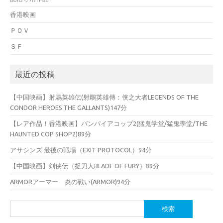
香港映画
ＰＯＶ
ＳＦ
最近の投稿
【中国映画】射鵰英雄伝(射鵰英雄傳：侠之大者LEGENDS OF THE
CONDOR HEROES:THE GALLANTS)147分
【レア作品！香港映画】バンパイアコップ2(猛鬼学堂/猛鬼學堂/THE
HAUNTED COP SHOP2)89分
アサシンズ 最後の戦場（EXIT PROTOCOL）94分
【中国映画】剣侠伝（捉刀人BLADE OF FURY）89分
ARMORアーマー 炎の戦い(ARMOR)94分
検
索: