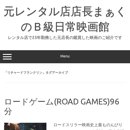
コ
ン
元レンタル店店長まぁく
テ
ン
ツ
へ
のＢ級日常映画館
ス
キ
ッ
レンタル店で25年勤務した元店長の鑑賞した映画のご紹介です
プ
Menu
「
リチャードフランクリン
」タグアーカイブ
ロードゲーム(ROAD GAMES)96
分
ロードスリラー映画史上最ものんびり