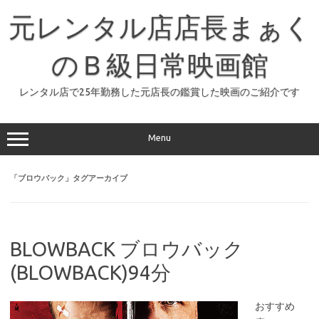
コ
ン
元レンタル店店長まぁく
テ
ン
ツ
へ
のＢ級日常映画館
ス
キ
ッ
レンタル店で25年勤務した元店長の鑑賞した映画のご紹介です
プ
Menu
「
ブロウバック
」タグアーカイブ
BLOWBACK ブロウバック
(BLOWBACK)94分
おすすめ