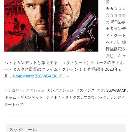
度
★★☆☆☆
☆☆☆☆☆
元UFC世界
王者ランデ
ィ・クート
ゥアが、銀
行強盗犯を
演じ、キャ
ム・ギガンデットと激突する、（ザ・ゲート）シリーズのティボ
ー・タカクス監督のクライムアクション！！ 作品紹介 2023年2
月…
Read More: BLOWBACK ブ… »
カテゴリー:
アクション
ガンアクション
サスペンス
タグ:
BLOWBACK
,
キャム・ギガンデット
,
ティボ＾－タカクス
,
ブロウバック
,
ランディ
クートゥア
スケジュール