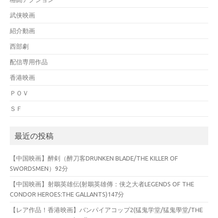
武侠映画
紹介動画
西部劇
配信専用作品
香港映画
ＰＯＶ
ＳＦ
最近の投稿
【中国映画】醉剣（醉刀客DRUNKEN BLADE/THE KILLER OF
SWORDSMEN）92分
【中国映画】射鵰英雄伝(射鵰英雄傳：侠之大者LEGENDS OF THE
CONDOR HEROES:THE GALLANTS)147分
【レア作品！香港映画】バンパイアコップ2(猛鬼学堂/猛鬼學堂/THE