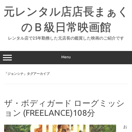
コ
ン
元レンタル店店長まぁく
テ
ン
ツ
へ
のＢ級日常映画館
ス
キ
ッ
レンタル店で25年勤務した元店長の鑑賞した映画のご紹介です
プ
Menu
「
ジョンシナ
」タグアーカイブ
ザ・ボディガード ローグミッシ
ョン (FREELANCE)108分
お