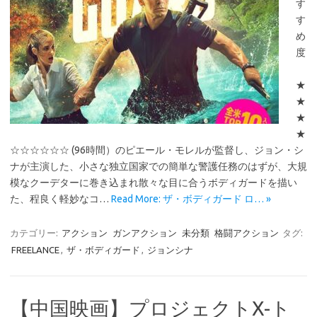
す
す
め
度
★
★
★
★
☆☆☆☆☆☆ (96時間）のピエール・モレルが監督し、ジョン・シ
ナが主演した、小さな独立国家での簡単な警護任務のはずが、大規
模なクーデターに巻き込まれ散々な目に合うボディガードを描い
た、程良く軽妙なコ…
Read More: ザ・ボディガード ロ… »
カテゴリー:
アクション
ガンアクション
未分類
格闘アクション
タグ:
FREELANCE
,
ザ・ボディガード
,
ジョンシナ
【中国映画】プロジェクトX-ト