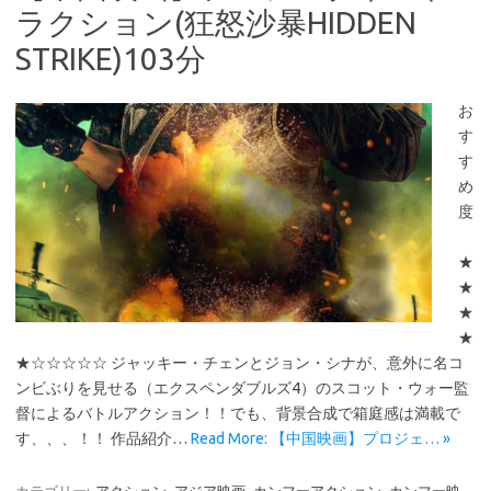
ラクション(狂怒沙暴HIDDEN
STRIKE)103分
お
す
す
め
度
★
★
★
★
★☆☆☆☆☆ ジャッキー・チェンとジョン・シナが、意外に名コ
ンビぶりを見せる（エクスペンダブルズ4）のスコット・ウォー監
督によるバトルアクション！！でも、背景合成で箱庭感は満載で
す、、、！！ 作品紹介…
Read More: 【中国映画】プロジェ… »