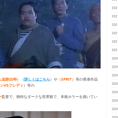
20
20
20
20
20
20
20
20
20
追跡25時
）（
詳しくはこちら
）や（
SPRIT
）等の香港作品
20
ンVSフレディ
）等の
20
ー
監督で、独特なダークな世界観で、本格ホラーを描いてい
20
20
20