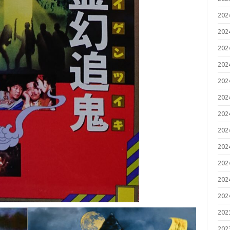
20
20
20
20
20
20
20
20
20
20
20
20
20
20