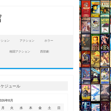
館
クション
アクション
ホラー
格闘アクション
西部劇
スケジュール
2026年8月
月
火
水
木
金
土
日