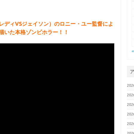
レディVSジェイソン）のロニー・ユー監督によ
描いた本格ゾンビホラー！！
20
20
20
20
20
20