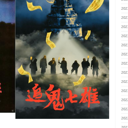
20
20
20
20
20
20
20
20
20
20
20
20
20
20