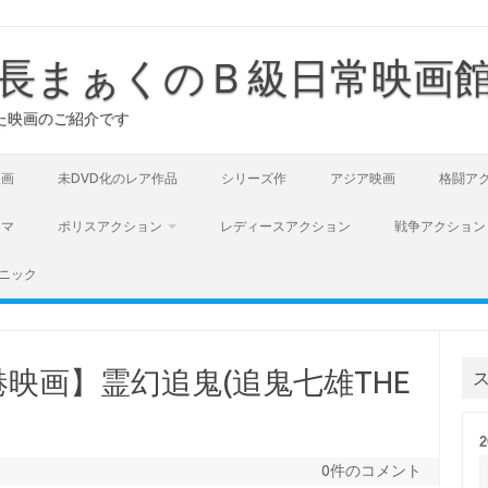
長まぁくのＢ級日常映画
た映画のご紹介です
映画
未DVD化のレア作品
シリーズ作
アジア映画
格闘ア
ラマ
ポリスアクション
レディースアクション
戦争アクション
ニック
映画】霊幻追鬼(追鬼七雄THE
0件のコメント