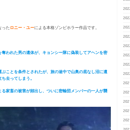
20
20
20
なった
ロニー・ユー
による本格ゾンビホラー作品です。
20
20
を奪われた男の遺体が、キョンシー隊に偽装してアヘンを密
20
20
運ぶことを条件とされたが、旅の途中で山奥の底なし沼に遺
20
立ち去ってしまう。
20
よる家畜の被害が頻出し、ついに密輸団メンバーの一人が襲
20
20
20
20
20