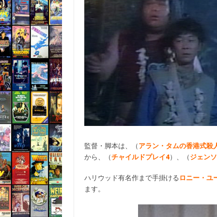
監督・脚本は、（
アラン・タムの香港式殺人
から、（
チャイルドプレイ4
）、（
ジェンソ
ハリウッド有名作まで手掛ける
ロニー・ユ
ます。