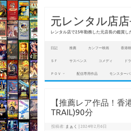
コ
ン
テ
元レンタル店店
ン
ツ
へ
レンタル店で25年勤務した元店長の鑑賞し
ス
キ
ッ
プ
日記
推薦
カンフー映画
香港
ＳＦ
サスペンス
コメディ
ド
ＰＯＶ
配信専用作品
モンスターパ
【推薦レア作品！香港
TRAIL)90分
投稿者:
まぁく
|
2024年2月6日