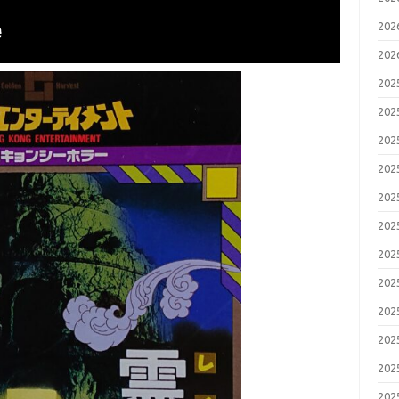
20
20
20
20
20
20
20
20
20
20
20
20
20
20