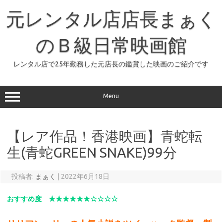
コ
ン
元レンタル店店長まぁく
テ
ン
ツ
へ
のＢ級日常映画館
ス
キ
ッ
レンタル店で25年勤務した元店長の鑑賞した映画のご紹介です
プ
Menu
【レア作品！香港映画】青蛇転
生(青蛇GREEN SNAKE)99分
投稿者:
まぁく
|
2022年6月18日
おすすめ度 ★★★★★★☆☆☆☆