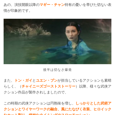
あの、演技開眼以降の
マギー・チャン
特有の憂いを帯びた切ない表
情が印象的です。
後半は切なさ爆発
また、
トン・ガイ
と
ユエン・ブン
が担当しているアクションも素晴
らしく、（
チャイニーズゴーストストーリー
）以降、様々な武侠ア
クション作品が製作されしましたので、
この時期の武侠アクションは円熟味を増し、
しっかりとした武術ア
クションとワイヤーワークの融合、風にたなびく衣装、ヒロイック