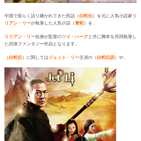
中国で長らく語り継がれてきた民話（
白蛇伝
）を元に人気小説家
リ
リアン・リー
が執筆した人気小説（
青蛇
）を、
リリアン・リー
自身が監督の
ツイ・ハーク
と共に脚本を共同執筆し
た武侠ファンタジー作品となります。
（
白蛇伝
）に関しては
ジェット・リー
主演の（
白蛇伝説
）や、