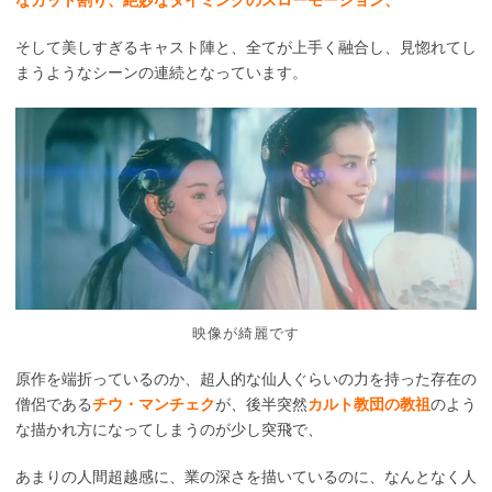
なカット割り、絶妙なタイミングのスローモーション、
そして美しすぎるキャスト陣と、全てが上手く融合し、見惚れてし
まうようなシーンの連続となっています。
映像が綺麗です
原作を端折っているのか、超人的な仙人ぐらいの力を持った存在の
僧侶である
チウ・マンチェク
が、後半突然
カルト教団の教祖
のよう
な描かれ方になってしまうのが少し突飛で、
あまりの人間超越感に、業の深さを描いているのに、なんとなく人