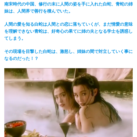
南宋時代の中国、修行の末に人間の姿を手に入れた白蛇、青蛇の姉
妹は、人間界で善行を積んでいた。
人間の愛を知る白蛇は人間との恋に落ちていくが、まだ情愛の意味
を理解できない青蛇は、好奇心の果てに姉の夫となる学士を誘惑し
てしまう。
その現場を目撃した白蛇は、激怒し、姉妹の間で対立していく事に
なるのだった！？