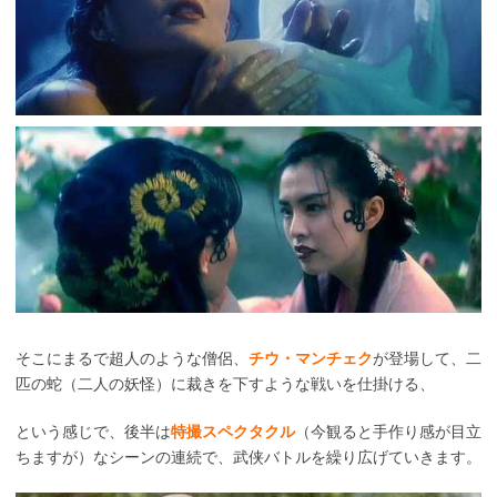
そこにまるで超人のような僧侶、
チウ・マンチェク
が登場して、二
匹の蛇（二人の妖怪）に裁きを下すような戦いを仕掛ける、
という感じで、後半は
特撮スペクタクル
（今観ると手作り感が目立
ちますが）なシーンの連続で、武侠バトルを繰り広げていきます。