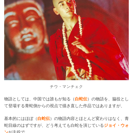
チウ・マンチェク
物語としては、中国では誰もが知る（
白蛇伝
）の物語を、脇役とし
て登場する青蛇側からの視点で描き直した作品ではありますが、
基本的にはほぼ（
白蛇伝
）の物語内容とほとんど変わりはなく、青
蛇目線のはずですが、どう考えても白蛇を演じている
ジョイ・ウォ
ン
が主役で、