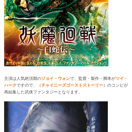
主演は人気絶頂期の
ジョイ・ウォン
で、監督・製作・脚本が
ツイ・
ハーク
ですので、（
チャイニーズゴーストストーリー
）のコンビが
再結集した武侠ファンタジーとなります。