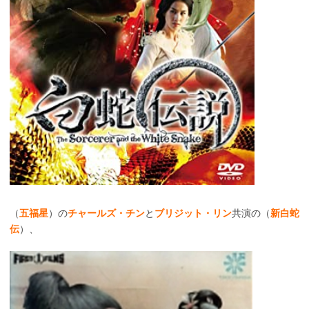
（
五福星
）の
チャールズ・チン
と
ブリジット・リン
共演の（
新白蛇
伝
）、