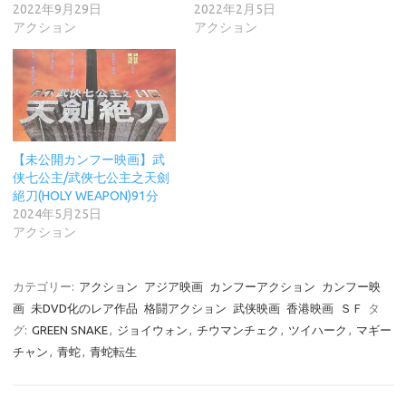
2022年9月29日
2022年2月5日
アクション
アクション
【未公開カンフー映画】武
侠七公主/武俠七公主之天劍
絕刀(HOLY WEAPON)91分
2024年5月25日
アクション
カテゴリー:
アクション
アジア映画
カンフーアクション
カンフー映
画
未DVD化のレア作品
格闘アクション
武侠映画
香港映画
ＳＦ
タ
グ:
GREEN SNAKE
,
ジョイウォン
,
チウマンチェク
,
ツイハーク
,
マギー
チャン
,
青蛇
,
青蛇転生