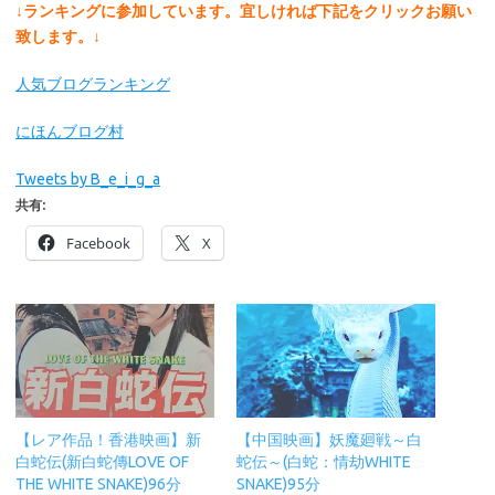
↓ランキングに参加しています。宜しければ下記をクリックお願い
致します。↓
人気ブログランキング
にほんブログ村
Tweets by B_e_i_g_a
共有:
Facebook
X
【レア作品！香港映画】新
【中国映画】妖魔廻戦～白
白蛇伝(新白蛇傳LOVE OF
蛇伝～(白蛇：情劫WHITE
THE WHITE SNAKE)96分
SNAKE)95分