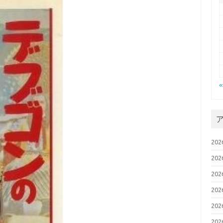
20
20
20
20
20
20