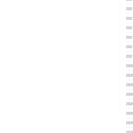
20
20
20
20
20
20
20
20
20
20
20
20
20
20