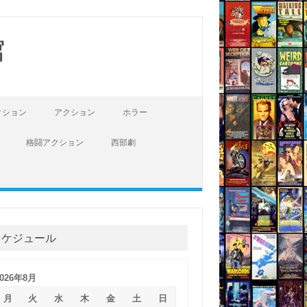
館
クション
アクション
ホラー
格闘アクション
西部劇
スケジュール
2026年8月
月
火
水
木
金
土
日