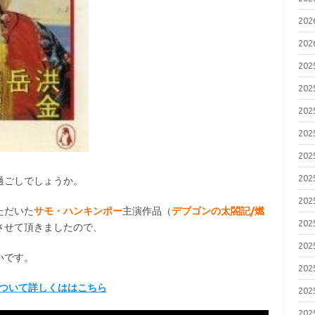
20
20
20
20
20
20
20
20
過ごしでしょうか。
20
ただいた
サモ・ハンキンポー
主演作品（
デブゴンの太閤記/燃
20
させて頂きましたので、
20
いです。
20
について詳しくははこちら
20
20