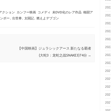
20
アクション
カンフー映画
コメディ
未DVD化のレア作品
格闘ア
20
ンポー
,
出世拳
,
太閤記
,
燃えよデブゴン
20
20
20
20
【中国映画】ジュラシックアース 新たなる覇者
20
(大蛇3：龙蛇之战SNAKE3)74分
→
20
20
20
20
20
20
20