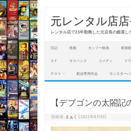
コ
ン
テ
元レンタル店店
ン
ツ
へ
レンタル店で25年勤務した元店長の鑑賞し
ス
キ
ッ
プ
日記
推薦
カンフー映画
香港
ＳＦ
サスペンス
コメディ
ド
ＰＯＶ
配信専用作品
モンスターパ
【デブゴンの太閤記
投稿者:
まぁく
|
2022年8月9日