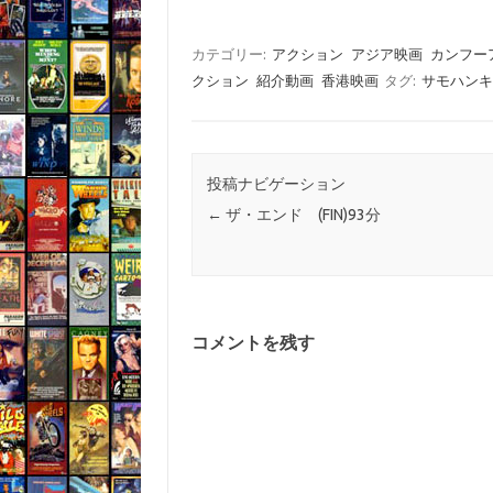
カテゴリー:
アクション
アジア映画
カンフー
クション
紹介動画
香港映画
タグ:
サモハンキ
投稿ナビゲーション
←
ザ・エンド (FIN)93分
コメントを残す