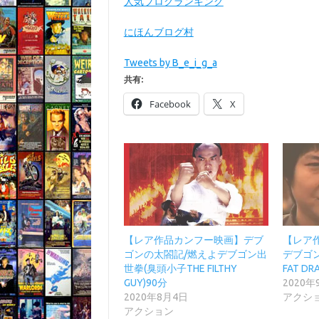
人気ブログランキング
にほんブログ村
Tweets by B_e_i_g_a
共有:
Facebook
X
【レア作品カンフー映画】デブ
【レア
ゴンの太閤記/燃えよデブゴン出
デブゴン
世拳(臭頭小子THE FILTHY
FAT DR
GUY)90分
2020年
2020年8月4日
アクシ
アクション