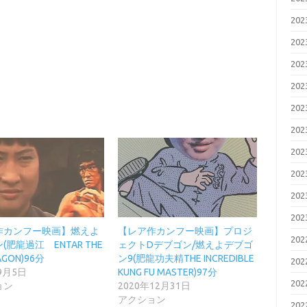
20
20
20
20
20
20
20
20
20
20
作カンフー映画】燃えよ
【レア作カンフー映画】プロジ
20
(肥龍過江 ENTAR THE
ェクトDデブゴン/燃えよデブゴ
AGON)96分
ン9(肥龍功夫精THE INCREDIBLE
20
9月5日
KUNG FU MASTER)97分
20
ョン
2020年12月31日
アクション
20