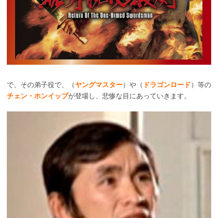
で、その弟子役で、（
ヤングマスター
）や（
ドラゴンロード
）等の
チェン・ホンイップ
が登場し、悲惨な目にあっていきます。