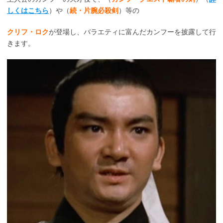
しくはこちら
）や（
続・片腕必殺剣
）等の
クリフ・ロク
が登場し、バラエティに富んだカンフーを披露して行
きます。