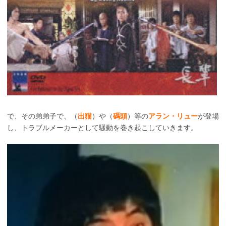
で、その弟弟子で、（
出猫
）や（
碼頭
）等の
アラン・リュー
が登場
し、トラブルメーカーとして騒動を巻き起こしていきます。