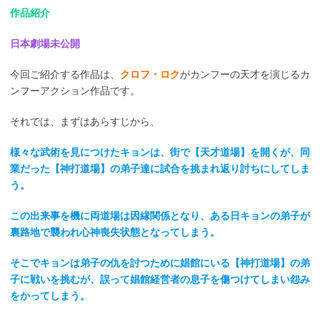
作品紹介
日本劇場未公開
今回ご紹介する作品は、
クロフ・ロク
がカンフーの天才を演じるカ
ンフーアクション作品です。
それでは、まずはあらすじから、
様々な武術を見につけたキョンは、街で【天才道場】を開くが、同
業だった【神打道場】の弟子達に試合を挑まれ返り討ちにしてしま
う。
この出来事を機に両道場は因縁関係となり、ある日キョンの弟子が
裏路地で襲われ心神喪失状態となってしまう。
そこでキョンは弟子の仇を討つために娼館にいる【神打道場】の弟
子に戦いを挑むが、誤って娼館経営者の息子を傷つけてしまい怨み
をかってしまう。