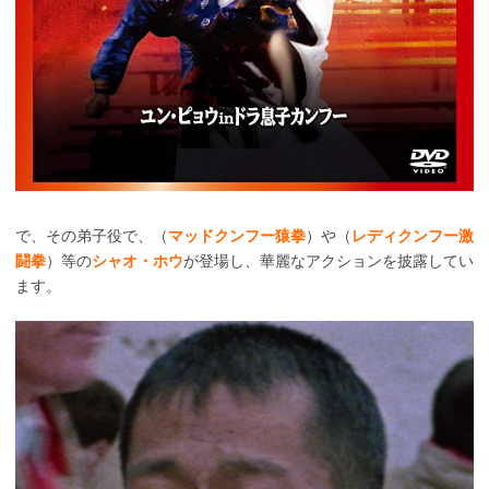
で、その弟子役で、（
マッドクンフー猿拳
）や（
レディクンフー激
闘拳
）等の
シャオ・ホウ
が登場し、華麗なアクションを披露してい
ます。