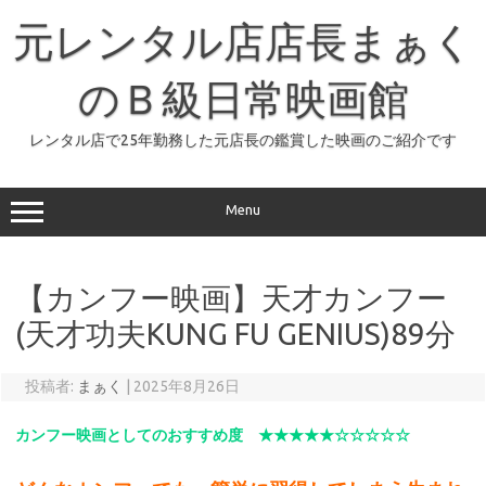
コ
ン
元レンタル店店長まぁく
テ
ン
ツ
へ
のＢ級日常映画館
ス
キ
ッ
レンタル店で25年勤務した元店長の鑑賞した映画のご紹介です
プ
Menu
【カンフー映画】天才カンフー
(天才功夫KUNG FU GENIUS)89分
投稿者:
まぁく
|
2025年8月26日
カンフー映画としてのおすすめ度 ★★★★★☆☆☆☆☆