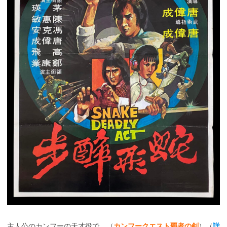
主人公のカンフーの天才役で、（
カンフークエスト覇者の剣
）（
詳