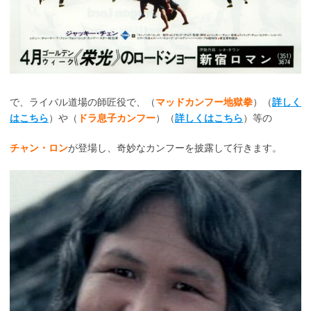
で、ライバル道場の師匠役で、（
マッドカンフー地獄拳
）（
詳しく
はこちら
）や（
ドラ息子カンフー
）（
詳しくはこちら
）等の
チャン・ロン
が登場し、奇妙なカンフーを披露して行きます。