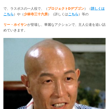
で、ラスボスの一人役で、（
プロジェクトDデブゴン
）（
詳しくは
こちら
）や（
少林寺三十六房
）（詳しくは
こちら
）等の
リー・ホイサン
が登場し、華麗なアクションで、主人公達を追い詰
めていきます。