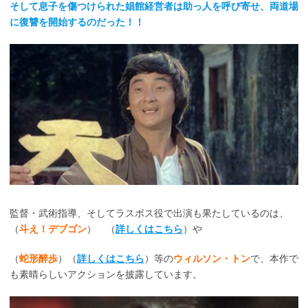
そして息子を傷つけられた娼館経営者は助っ人を呼び寄せ、両道場
に復讐を開始するのだった！！
監督・武術指導、そしてラスボス役で出演も果たしているのは、
（
斗え！デブゴン
） （
詳しくはこちら
）や
（
蛇形醉歩
）（
詳しくはこちら
）等の
ウィルソン・トン
で、本作で
も素晴らしいアクションを披露しています。