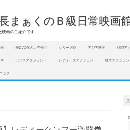
長まぁくのＢ級日常映画
た映画のご紹介です
映画
未DVD化のレア作品
シリーズ作
アジア映画
格闘ア
ラマ
ポリスアクション
レディースアクション
戦争アクション
ニック
画】レディークンフー激闘拳