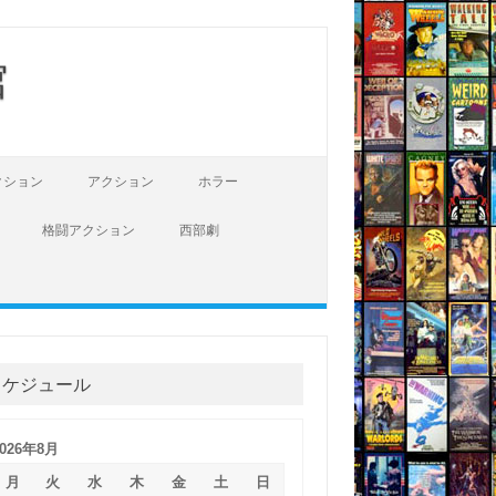
館
クション
アクション
ホラー
格闘アクション
西部劇
スケジュール
2026年8月
月
火
水
木
金
土
日