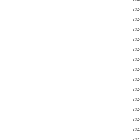
20
20
20
20
20
20
20
20
20
20
20
20
20
20