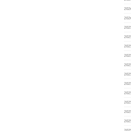
20
20
20
20
20
20
20
20
20
20
20
20
20
20