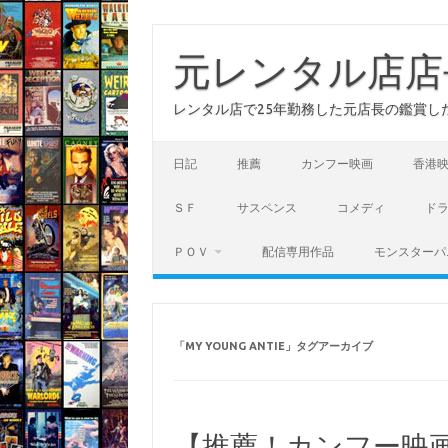
コ
ン
テ
元レンタル店店
ン
ツ
へ
レンタル店で25年勤務した元店長の鑑賞し
ス
キ
ッ
プ
日記
推薦
カンフー映画
香港
ＳＦ
サスペンス
コメディ
ド
ＰＯＶ
配信専用作品
モンスターパ
「
MY YOUNG ANTIE
」タグアーカイブ
【推薦！カンフー映