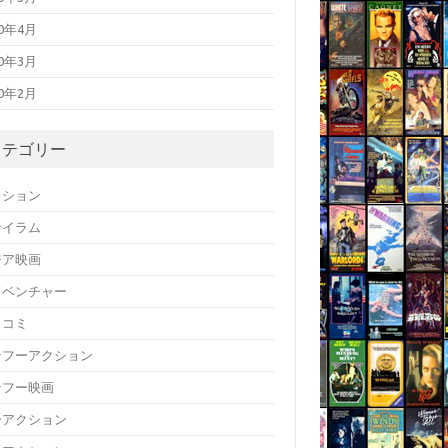
20年4月
20年3月
20年2月
カテゴリー
クション
サイラム
ジア映画
ドベンチャー
メコミ
ンフーアクション
ンフー映画
ーアクション