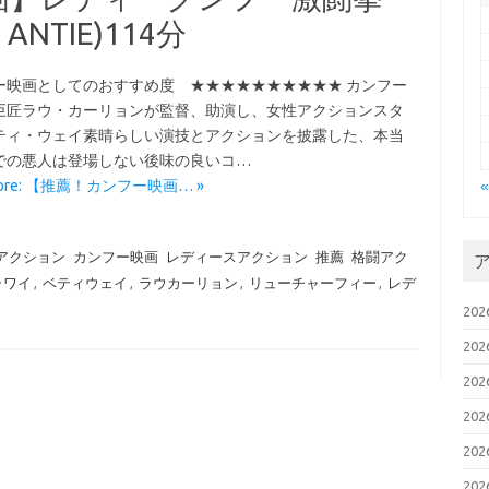
ANTIE)114分
ー映画としてのおすすめ度 ★★★★★★★★★★ カンフー
巨匠ラウ・カーリョンが監督、助演し、女性アクションスタ
ティ・ウェイ素晴らしい演技とアクションを披露した、本当
での悪人は登場しない後味の良いコ…
More: 【推薦！カンフー映画… »
アクション
カンフー映画
レディースアクション
推薦
格闘アク
ラワイ
,
ベティウェイ
,
ラウカーリョン
,
リューチャーフィー
,
レデ
20
20
20
20
20
20