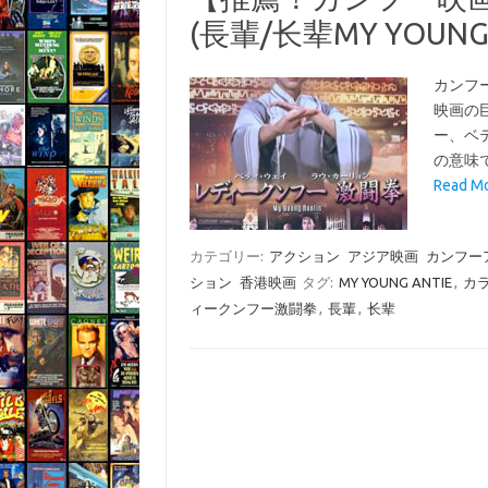
(長輩/长辈MY YOUNG 
カンフ
映画の
ー、ベ
の意味
Read 
カテゴリー:
アクション
アジア映画
カンフー
ション
香港映画
タグ:
MY YOUNG ANTIE
,
カ
ィークンフー激闘拳
,
長輩
,
长辈