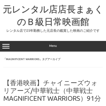
コ
ン
元レンタル店店長まぁく
テ
ン
ツ
へ
のＢ級日常映画館
ス
キ
ッ
レンタル店で25年勤務した元店長の鑑賞した映画のご紹介です
プ
Menu
「
MAGNIFICENT WARRIORS
」タグアーカイブ
【香港映画】チャイニーズウォ
リアーズ/中華戦士（中華戦士
MAGNIFICENT WARRIORS）91分