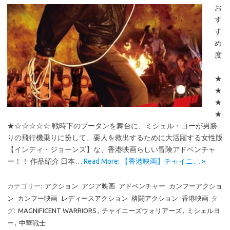
お
す
す
め
度
★
★
★
★
★☆☆☆☆☆ 戦時下のブータンを舞台に、ミシェル・ヨーが男勝
りの飛行機乗りに扮して、要人を救出するために大活躍する女性版
【インディ・ジョーンズ】な、香港映画らしい冒険アドベンチャ
ー！！ 作品紹介 日本…
Read More: 【香港映画】チャイニ… »
カテゴリー:
アクション
アジア映画
アドベンチャー
カンフーアクショ
ン
カンフー映画
レディースアクション
格闘アクション
香港映画
タ
グ:
MAGNIFICENT WARRIORS
,
チャイニーズウォリアーズ
,
ミシェルヨ
ー
,
中華戦士