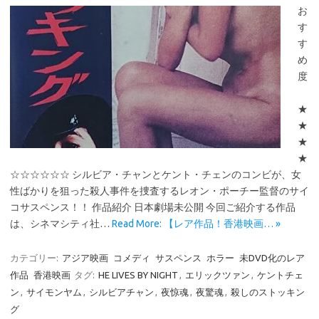
お
す
す
め
度
★
★
★
★
☆☆☆☆☆☆ シルビア・チャンとケント・チェンのコンビが、女
性ばかりを狙った殺人事件を捜査するレオン・ポーチー監督のサイ
コサスペンス！！ 作品紹介 日本劇場未公開 今回ご紹介する作品
は、シネマシティ社…
Read More: 【レア作品！香港映画… »
カテゴリー:
アジア映画
コメディ
サスペンス
ホラー
未DVD化のレア
作品
香港映画
タグ:
HE LIVES BY NIGHT
,
エリックツァン
,
ケントチェ
ン
,
サイモンヤム
,
シルビアチャン
,
夜惊魂
,
夜驚魂
,
殺しのストッキン
グ