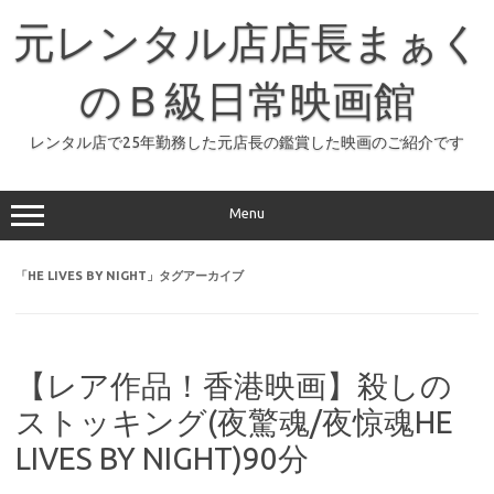
コ
ン
元レンタル店店長まぁく
テ
ン
ツ
へ
のＢ級日常映画館
ス
キ
ッ
レンタル店で25年勤務した元店長の鑑賞した映画のご紹介です
プ
Menu
「
HE LIVES BY NIGHT
」タグアーカイブ
【レア作品！香港映画】殺しの
ストッキング(夜驚魂/夜惊魂HE
LIVES BY NIGHT)90分