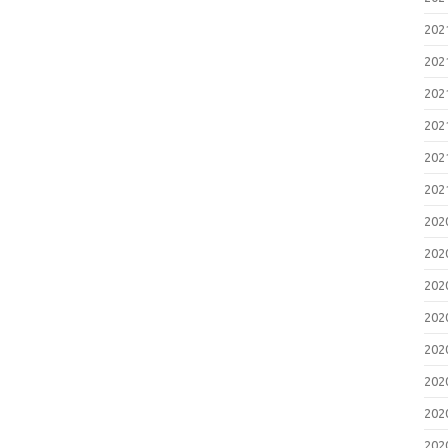
20
20
20
20
20
20
20
20
20
20
20
20
20
20