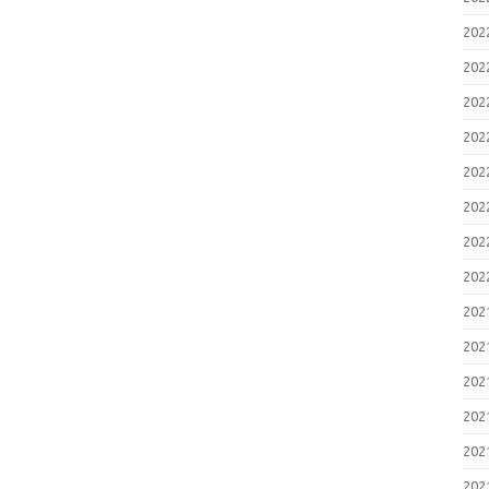
20
20
20
20
20
20
20
20
20
20
20
20
20
20