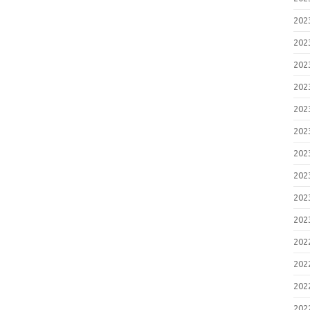
20
20
20
20
20
20
20
20
20
20
20
20
20
20