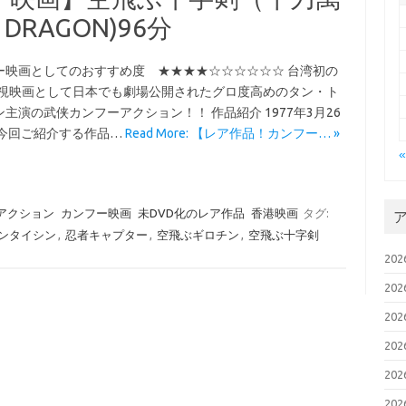
 DRAGON)96分
ー映画としてのおすすめ度 ★★★★☆☆☆☆☆☆ 台湾初の
体視映画として日本でも劇場公開されたグロ度高めのタン・ト
主演の武侠カンフーアクション！！ 作品紹介 1977年3月26
 今回ご紹介する作品…
Read More: 【レア作品！カンフー… »
アクション
カンフー映画
未DVD化のレア作品
香港映画
タグ:
ンタイシン
,
忍者キャプター
,
空飛ぶギロチン
,
空飛ぶ十字剣
20
20
20
20
20
20