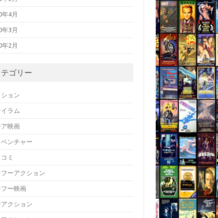
20年4月
20年3月
20年2月
カテゴリー
クション
サイラム
ジア映画
ドベンチャー
メコミ
ンフーアクション
ンフー映画
ーアクション