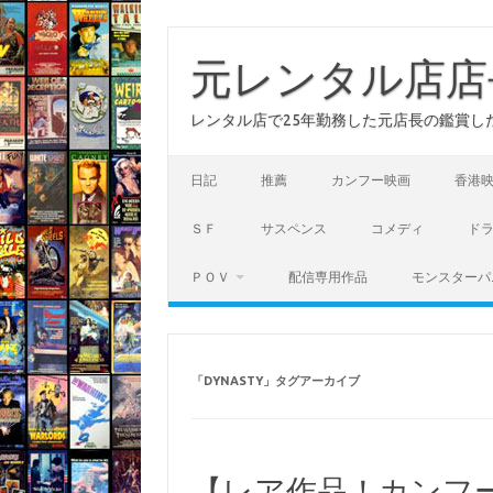
コ
ン
テ
元レンタル店店
ン
ツ
へ
レンタル店で25年勤務した元店長の鑑賞し
ス
キ
ッ
プ
日記
推薦
カンフー映画
香港
ＳＦ
サスペンス
コメディ
ド
ＰＯＶ
配信専用作品
モンスターパ
「
DYNASTY
」タグアーカイブ
【レア作品！カンフ