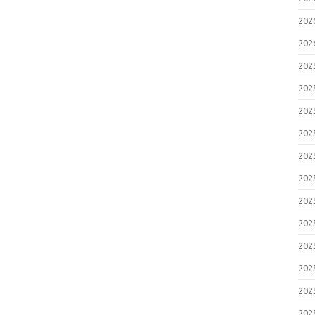
20
20
20
20
20
20
20
20
20
20
20
20
20
20