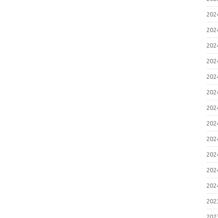
20
20
20
20
20
20
20
20
20
20
20
20
20
20