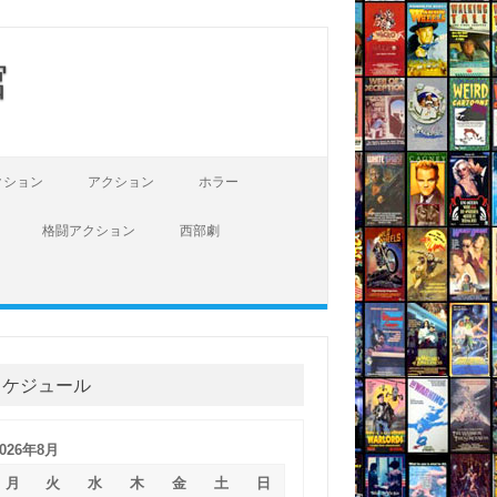
館
クション
アクション
ホラー
格闘アクション
西部劇
スケジュール
2026年8月
月
火
水
木
金
土
日