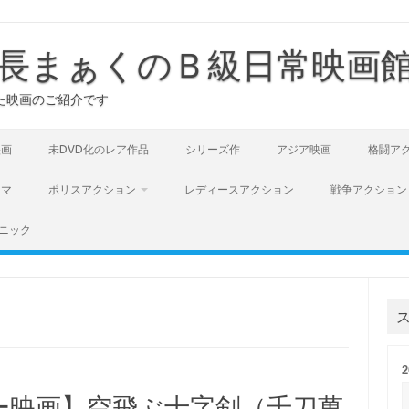
長まぁくのＢ級日常映画
た映画のご紹介です
映画
未DVD化のレア作品
シリーズ作
アジア映画
格闘ア
ラマ
ポリスアクション
レディースアクション
戦争アクション
ニック
ー映画】空飛ぶ十字剣（千刀萬