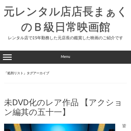
コ
ン
元レンタル店店長まぁく
テ
ン
ツ
へ
のＢ級日常映画館
ス
キ
ッ
レンタル店で25年勤務した元店長の鑑賞した映画のご紹介です
プ
Menu
「
処刑リスト
」タグアーカイブ
未DVD化のレア作品 【アクショ
ン編其の五十一】
皆