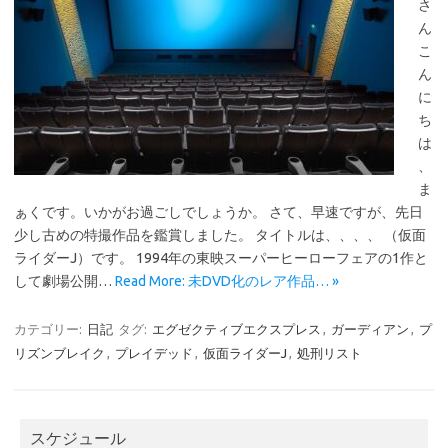
さ
ん
こ
ん
に
ち
は
、
ま
ぁくです。いかがお過ごしでしょうか。 さて、早速ですが、先日
少し古めの特撮作品を鑑賞しました。 タイトルは、、、、 （仮面
ライダーJ）です。 1994年の東映スーパーヒーローフェアの1作と
して劇場公開…
Read More: 未DVD化のレア作品… »
カテゴリー:
日記
タグ:
エグゼクティブエクスプレス
,
ガーディアン
,
プ
リズンブレイク
,
プレイデッド
,
仮面ライダーJ
,
処刑リスト
スケジュール