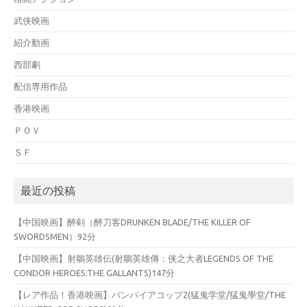
武侠映画
紹介動画
西部劇
配信専用作品
香港映画
ＰＯＶ
ＳＦ
最近の投稿
【中国映画】醉剣（醉刀客DRUNKEN BLADE/THE KILLER OF
SWORDSMEN）92分
【中国映画】射鵰英雄伝(射鵰英雄傳：侠之大者LEGENDS OF THE
CONDOR HEROES:THE GALLANTS)147分
【レア作品！香港映画】バンパイアコップ2(猛鬼学堂/猛鬼學堂/THE