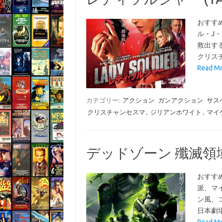
おすす
ル・J
救出す
クリス
Read 
カテゴリー:
アクション
ガンアクション
サス
クリスチャンセスマ
,
ジリアンホワイト
,
マイ
デッドゾーン 殲滅領域 (
おすす
派、マ
ン風、
日本劇