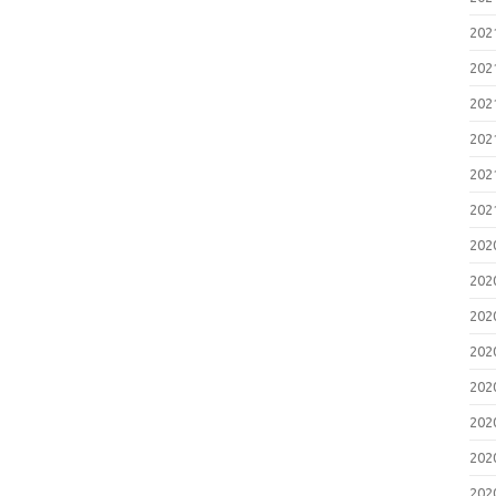
20
20
20
20
20
20
20
20
20
20
20
20
20
20