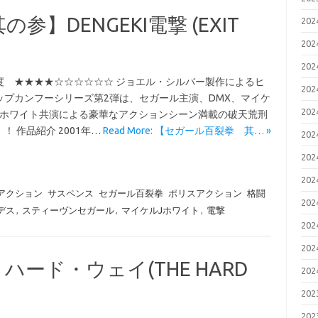
】DENGEKI電撃 (EXIT
20
20
20
度 ★★★★☆☆☆☆☆☆ ジョエル・シルバー製作によるヒ
20
ップカンフーシリーズ第2弾は、セガール主演、DMX、マイケ
20
・ホワイト共演による豪華なアクションシーン満載の破天荒刑
！ 作品紹介 2001年…
Read More: 【セガール百裂拳 其… »
20
20
20
アクション
サスペンス
セガール百裂拳
ポリスアクション
格闘
20
デス
,
スティーヴンセガール
,
マイケルJホワイト
,
電撃
20
20
ード・ウェイ(THE HARD
20
20
20