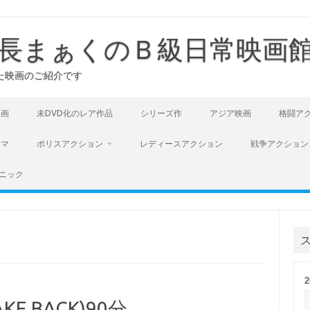
長まぁくのＢ級日常映画
た映画のご紹介です
映画
未DVD化のレア作品
シリーズ作
アジア映画
格闘ア
ラマ
ポリスアクション
レディースアクション
戦争アクション
ニック
E BACK)90分