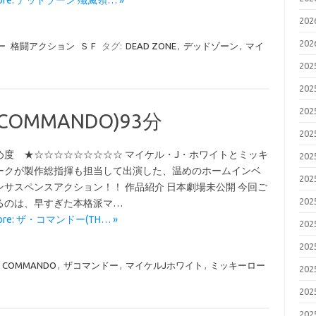
More: デッドゾーン 殲滅領… »
20
20
ー
格闘アクション
ＳＦ
タグ:
DEAD ZONE
,
デッドゾーン
,
マイ
20
20
20
OMMANDO)93分
20
め度 ★☆☆☆☆☆☆☆☆☆ マイケル・J・ホワイトとミッキ
20
ークが製作総指揮も担当して出演した、温めのホームインベ
20
ンサスペンスアクション！！ 作品紹介 日本劇場未公開 今回ご
20
るのは、早すぎた本格派マ…
More: ザ・コマンドー(TH… »
20
20
E COMMANDO
,
ザコマンドー
,
マイケルJホワイト
,
ミッキーロー
20
20
20