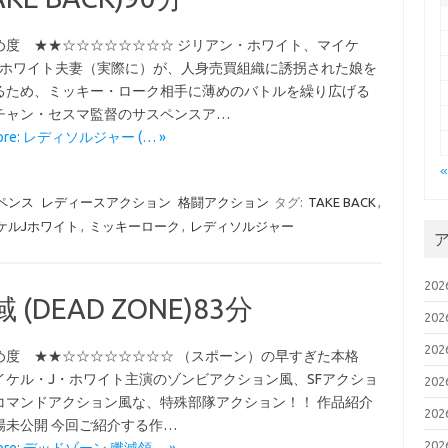
め度 ★★☆☆☆☆☆☆☆☆ ジリアン・ホワイト、マイケ
・ホワイト夫妻（実際に）が、人身売買組織に誘拐された娘を
るため、ミッキー・ローク相手に薄めのバトルを繰り広げる
チャン・セスマ監督のサスペンスア…
More: レディソルジャー (… »
ペンス
レディースアクション
格闘アクション
タグ:
TAKE BACK
,
ケルJホワイト
,
ミッキーローク
,
レディソルジャー
20
DEAD ZONE)83分
20
20
め度 ★★☆☆☆☆☆☆☆☆ （スポーン）の早すぎた本格
イケル・J・ホワイト主演のゾンビアクション風、SFアクショ
20
コマンドアクション風な、特殊部隊アクション！！ 作品紹介
20
場未公開 今回ご紹介する作…
20