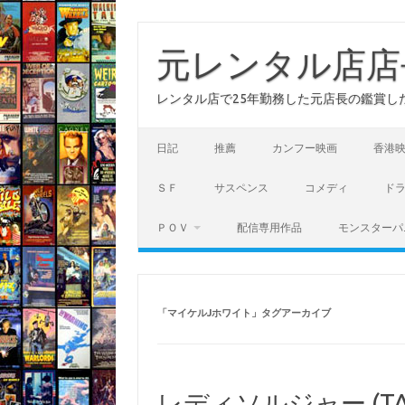
コ
ン
テ
元レンタル店店
ン
ツ
へ
レンタル店で25年勤務した元店長の鑑賞し
ス
キ
ッ
プ
日記
推薦
カンフー映画
香港
ＳＦ
サスペンス
コメディ
ド
ＰＯＶ
配信専用作品
モンスターパ
「
マイケルJホワイト
」タグアーカイブ
レディソルジャー (TAK