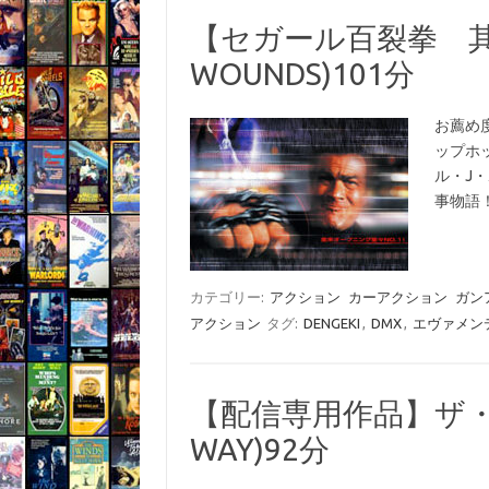
【セガール百裂拳 其の参
WOUNDS)101分
お薦め
ップホ
ル・J
事物語！
カテゴリー:
アクション
カーアクション
ガン
アクション
タグ:
DENGEKI
,
DMX
,
エヴァメン
【配信専用作品】ザ・ハ
WAY)92分