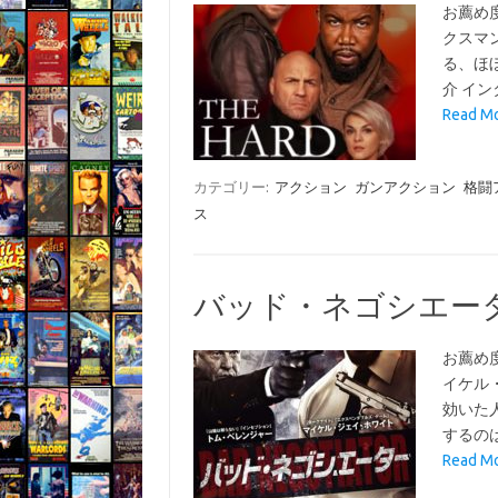
お薦め
クスマ
る、ほ
介 イ
Read 
カテゴリー:
アクション
ガンアクション
格闘
ス
バッド・ネゴシエーター(C
お薦め
イケル
効いた
するの
Read 