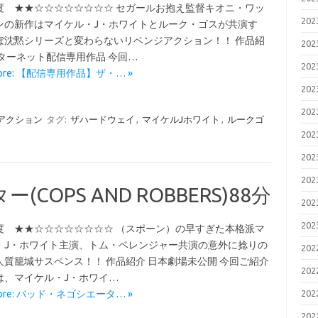
度 ★★☆☆☆☆☆☆☆☆ セガールお抱え監督キオニ・ワッ
20
ンの新作はマイケル・J・ホワイトとルーク・ゴスが共演す
ぼ沈黙シリーズと変わらないリベンジアクション！！ 作品紹
20
ンターネット配信専用作品 今回…
20
More: 【配信専用作品】ザ・… »
20
20
アクション
タグ:
ザハードウェイ
,
マイケルJホワイト
,
ルークゴ
20
20
20
OPS AND ROBBERS)88分
20
20
度 ★★☆☆☆☆☆☆☆☆ （スポーン）の早すぎた本格派マ
・J・ホワイト主演、トム・ベレンジャー共演の意外に捻りの
20
人質籠城サスペンス！！ 作品紹介 日本劇場未公開 今回ご紹介
20
は、マイケル・J・ホワイ…
More: バッド・ネゴシエータ… »
20
20