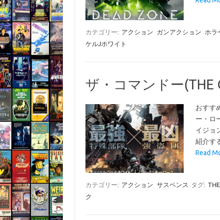
Read 
カテゴリー:
アクション
ガンアクション
ホラ
ケルJホワイト
ザ・コマンドー(THE C
おすす
ー・ロ
イジョ
紹介す
Read 
カテゴリー:
アクション
サスペンス
タグ:
TH
ク