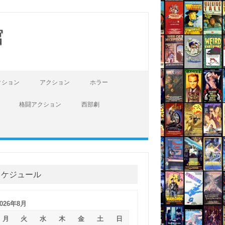
館
クション
アクション
ホラー
格闘アクション
西部劇
スケジュール
2026年8月
月
火
水
木
金
土
日