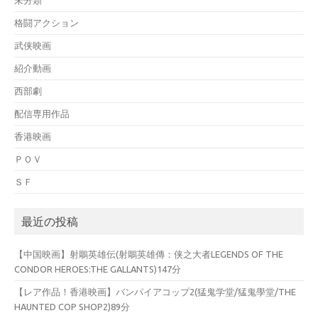
未分類
格闘アクション
武侠映画
紹介動画
西部劇
配信専用作品
香港映画
ＰＯＶ
ＳＦ
最近の投稿
【中国映画】射鵰英雄伝(射鵰英雄傳：侠之大者LEGENDS OF THE
CONDOR HEROES:THE GALLANTS)147分
【レア作品！香港映画】バンパイアコップ2(猛鬼学堂/猛鬼學堂/THE
HAUNTED COP SHOP2)89分