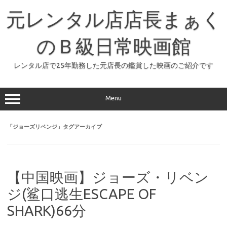
コ
ン
元レンタル店店長まぁく
テ
ン
ツ
へ
のＢ級日常映画館
ス
キ
ッ
レンタル店で25年勤務した元店長の鑑賞した映画のご紹介です
プ
Menu
「
ジョーズリベンジ
」タグアーカイブ
【中国映画】ジョーズ・リベン
ジ(鲨口逃生ESCAPE OF
SHARK)66分