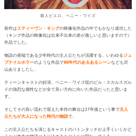
殺人ピエロ、ペニー・ワイズ
前作は
スティーヴン・キング
の映像化作品の中でもかなり成功した
（キング作品の映像化は出来不出来の差が激しいと思いますので）
作品でした。
物語の発端である少年時代の主人公たちが活躍する、いわゆる
ジュ
ブナイルホラー
のような作品で
80年代のあるあるシーン
なども沢
山ありましたし、
ティーンキャストの好演、ペニー・ワイズ役のビル・スカルスガル
ドの強烈な個性などが全て良い方向に向いた作品だったと思いま
す。
そしてその良い流れで迎えた本作の舞台は27年後という事で
主人
公たちが大人になった時代の物語
で、
この主人公たちを演じるキャストのバトンタッチが上手くいくかど