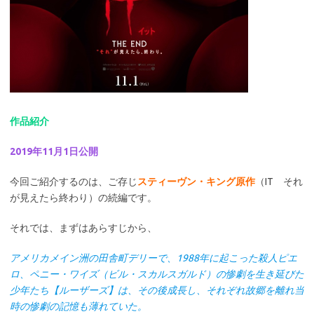
作品紹介
2019年11月1日公開
今回ご紹介するのは、ご存じ
スティーヴン・キング原作
（IT それ
が見えたら終わり）の続編です。
それでは、まずはあらすじから、
アメリカメイン洲の田舎町デリーで、1988年に起こった殺人ピエ
ロ、ペニー・ワイズ（ビル・スカルスガルド）の惨劇を生き延びた
少年たち【ルーザーズ】は、その後成長し、それぞれ故郷を離れ当
時の惨劇の記憶も薄れていた。