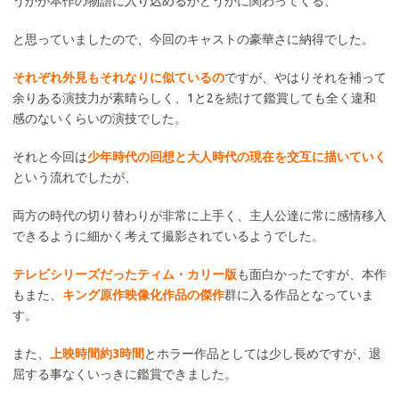
うかが本作の物語に入り込めるかどうかに関わってくる、
と思っていましたので、今回のキャストの豪華さに納得でした。
それぞれ外見もそれなりに似ているの
ですが、やはりそれを補って
余りある演技力が素晴らしく、1と2を続けて鑑賞しても全く違和
感のないくらいの演技でした。
それと今回は
少年時代の回想と大人時代の現在を交互に描いていく
という流れでしたが、
両方の時代の切り替わりが非常に上手く、主人公達に常に感情移入
できるように細かく考えて撮影されているようでした。
テレビシリーズだったティム・カリー版
も面白かったですが、本作
もまた、
キング原作映像化作品の傑作
群に入る作品となっていま
す。
また、
上映時間約3時間
とホラー作品としては少し長めですが、退
屈する事なくいっきに鑑賞できました。