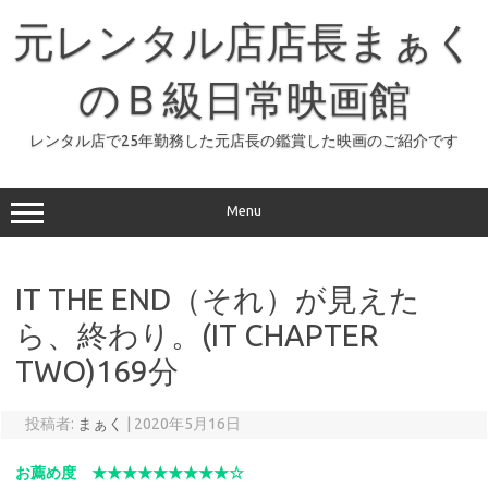
コ
ン
元レンタル店店長まぁく
テ
ン
ツ
へ
のＢ級日常映画館
ス
キ
ッ
レンタル店で25年勤務した元店長の鑑賞した映画のご紹介です
プ
Menu
IT THE END（それ）が見えた
ら、終わり。(IT CHAPTER
TWO)169分
投稿者:
まぁく
|
2020年5月16日
お薦め度 ★★★★★★★★★☆