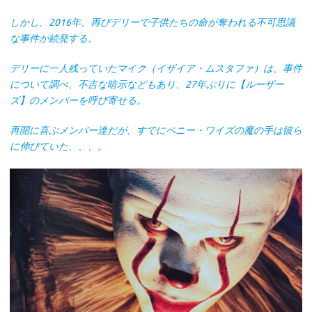
しかし、2016年、再びデリーで子供たちの命が奪われる不可思議
な事件が続発する。
デリーに一人残っていたマイク（イザイア・ムスタファ）は、事件
について調べ、不吉な暗示などもあり、27年ぶりに【ルーザー
ズ】のメンバーを呼び寄せる。
再開に喜ぶメンバー達だが、すでにペニー・ワイズの魔の手は彼ら
に伸びていた、、、。