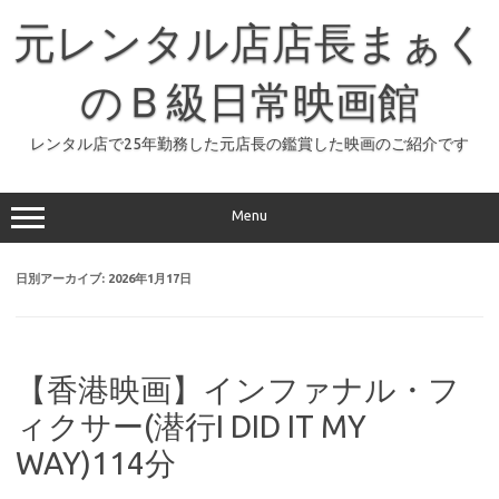
コ
ン
元レンタル店店長まぁく
テ
ン
ツ
へ
のＢ級日常映画館
ス
キ
ッ
レンタル店で25年勤務した元店長の鑑賞した映画のご紹介です
プ
Menu
日別アーカイブ:
2026年1月17日
【香港映画】インファナル・フ
ィクサー(潜行I DID IT MY
WAY)114分