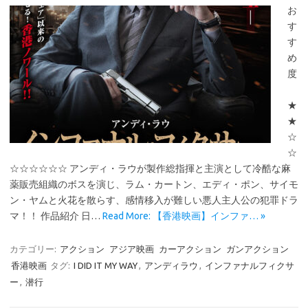
お
す
す
め
度
★
★
☆
☆
☆☆☆☆☆☆ アンディ・ラウが製作総指揮と主演として冷酷な麻
薬販売組織のボスを演じ、ラム・カートン、エディ・ポン、サイモ
ン・ヤムと火花を散らす、感情移入が難しい悪人主人公の犯罪ドラ
マ！！ 作品紹介 日…
Read More: 【香港映画】インファ… »
カテゴリー:
アクション
アジア映画
カーアクション
ガンアクション
香港映画
タグ:
I DID IT MY WAY
,
アンディラウ
,
インファナルフィクサ
ー
,
潜行