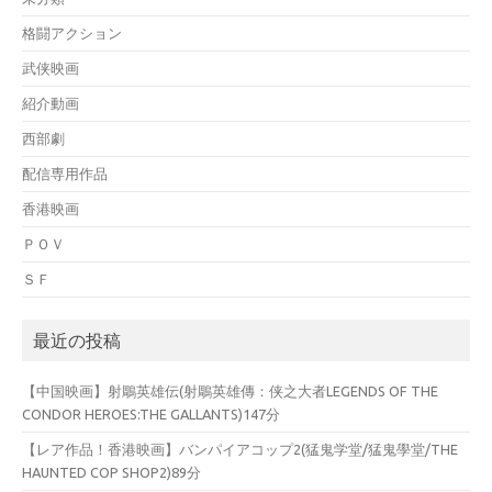
格闘アクション
武侠映画
紹介動画
西部劇
配信専用作品
香港映画
ＰＯＶ
ＳＦ
最近の投稿
【中国映画】射鵰英雄伝(射鵰英雄傳：侠之大者LEGENDS OF THE
CONDOR HEROES:THE GALLANTS)147分
【レア作品！香港映画】バンパイアコップ2(猛鬼学堂/猛鬼學堂/THE
HAUNTED COP SHOP2)89分