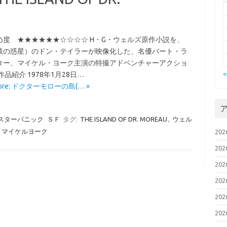
め度 ★★★★★★☆☆☆☆ H・G・ウェルズ原作小説を、
猿の惑星）のドン・テイラーが映像化した、名優バート・ラ
ター、マイケル・ヨーク主演の特撮アドベンチャーアクショ
作品紹介 1978年1月28日…
More: ドクターモローの島(… »
スターパニック
ＳＦ
タグ:
THE ISLAND OF DR. MOREAU
,
ウェル
,
マイケルヨーク
20
20
20
20
20
20