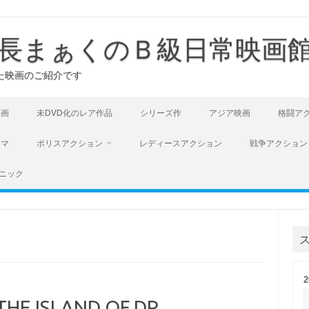
長まぁくのＢ級日常映画
た映画のご紹介です
映画
未DVD化のレア作品
シリーズ作
アジア映画
格闘ア
ラマ
ポリスアクション
レディースアクション
戦争アクション
ニック
ISLAND OF DR.