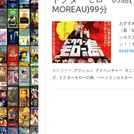
MOREAU)99分
おすす
（新・
ンカス
ン！！ 
Read 
カテゴリー:
アクション
アドベンチャー
モン
ズ
,
ドクターモローの島
,
バートランカスター