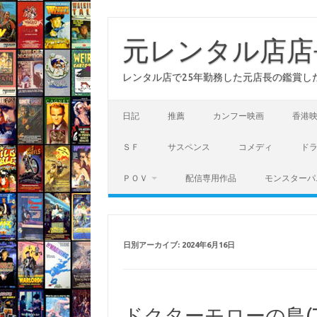
コ
ン
テ
元レンタル店店
ン
ツ
へ
レンタル店で25年勤務した元店長の鑑賞し
ス
キ
ッ
プ
日記
推薦
カンフー映画
香港
ＳＦ
サスペンス
コメディ
ド
ＰＯＶ
配信専用作品
モンスターパ
日別アーカイブ:
2024年6月16日
ドクターモローの島(THE 