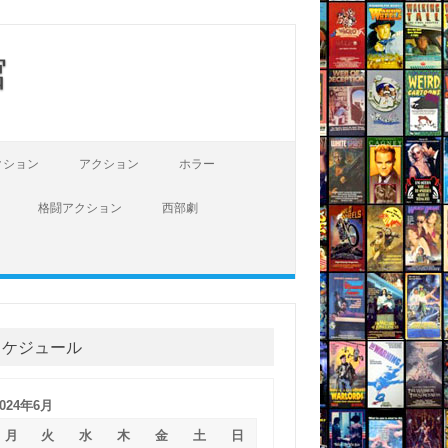
館
クション
アクション
ホラー
格闘アクション
西部劇
スケジュール
2024年6月
月
火
水
木
金
土
日