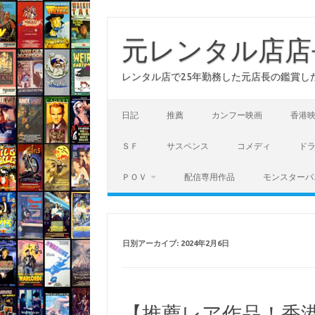
コ
ン
テ
元レンタル店店
ン
ツ
へ
レンタル店で25年勤務した元店長の鑑賞し
ス
キ
ッ
プ
日記
推薦
カンフー映画
香港
ＳＦ
サスペンス
コメディ
ド
ＰＯＶ
配信専用作品
モンスターパ
日別アーカイブ:
2024年2月6日
【推薦レア作品！香港