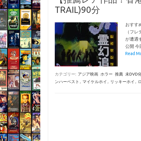
TRAIL)90分
おすす
（フレ
が遭遇
公開 
Read 
カテゴリー:
アジア映画
ホラー
推薦
未DVD
ンハーベスト
,
マイケルホイ
,
リッキーホイ
,