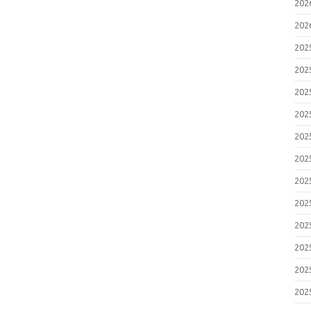
20
20
20
20
20
20
20
20
20
20
20
20
20
20