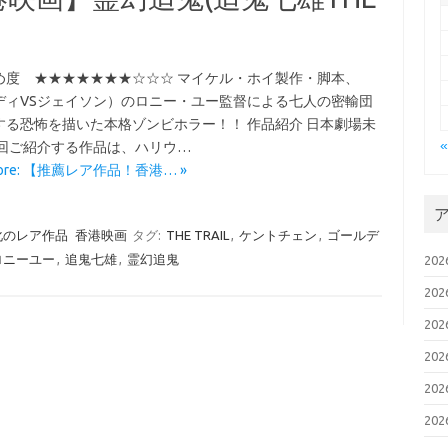
め度 ★★★★★★★☆☆☆ マイケル・ホイ製作・脚本、
ディVSジェイソン）のロニー・ユー監督による七人の密輸団
する恐怖を描いた本格ゾンビホラー！！ 作品紹介 日本劇場未
今回ご紹介する作品は、ハリウ…
More: 【推薦レア作品！香港… »
化のレア作品
香港映画
タグ:
THE TRAIL
,
ケントチェン
,
ゴールデ
ロニーユー
,
追鬼七雄
,
霊幻追鬼
20
20
20
20
20
20