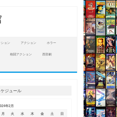
館
クション
アクション
ホラー
格闘アクション
西部劇
スケジュール
2024年2月
月
火
水
木
金
土
日