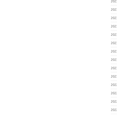
20
20
20
20
20
20
20
20
20
20
20
20
20
20