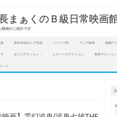
長まぁくのＢ級日常映画
た映画のご紹介です
映画
未DVD化のレア作品
シリーズ作
アジア映画
格闘ア
ラマ
ポリスアクション
レディースアクション
戦争アクション
ニック
映画】霊幻追鬼(追鬼七雄THE