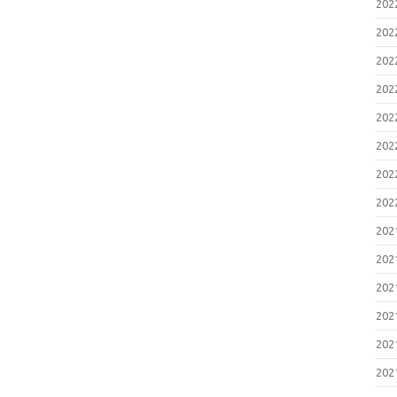
20
20
20
20
20
20
20
20
20
20
20
20
20
20