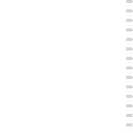
20
20
20
20
20
20
20
20
20
20
20
20
20
20