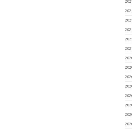
20
20
20
20
20
20
20
20
20
20
20
20
20
20