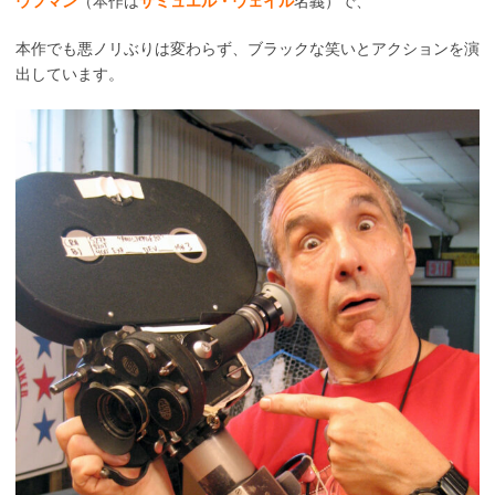
ウフマン
（本作は
サミュエル・ウェイル
名義）で、
本作でも悪ノリぶりは変わらず、ブラックな笑いとアクションを演
出しています。