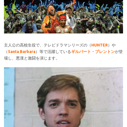
主人公の高校生役で、テレビドラマシリーズの（
HUNTER
）や
（
Santa Barbara
）等で活躍している
ギルバート・ブレントン
が登
場し、悪漢と激闘を演じます。