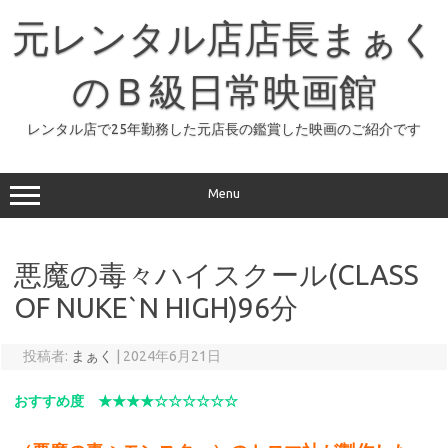
コ
ン
元レンタル店店長まぁく
テ
ン
ツ
へ
のＢ級日常映画館
ス
キ
ッ
レンタル店で25年勤務した元店長の鑑賞した映画のご紹介です
プ
Menu
悪魔の毒々ハイスクール(CLASS
OF NUKE`N HIGH)96分
投稿者:
まぁく
|
2024年6月21日
おすすめ度 ★★★★☆☆☆☆☆☆