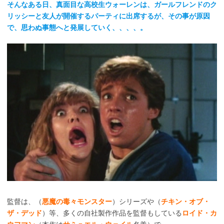
そんなある日、真面目な高校生ウォーレンは、ガールフレンドのク
リッシーと友人が開催するパーティに出席するが、その事が原因
で、思わぬ事態へと発展していく、、、、。
監督は、（
悪魔の毒々モンスター
）シリーズや（
チキン・オブ・
ザ・デッド
）等、多くの自社製作作品を監督もしている
ロイド・カ