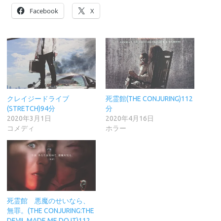
Facebook
X
クレイジードライブ
死霊館(THE CONJURING)112
(STRETCH)94分
分
2020年3月1日
2020年4月16日
コメディ
ホラー
死霊館 悪魔のせいなら、
無罪。(THE CONJURING:THE
DEVIL MADE ME DO IT)112