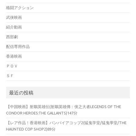
格闘アクション
武侠映画
紹介動画
西部劇
配信専用作品
香港映画
ＰＯＶ
ＳＦ
最近の投稿
【中国映画】射鵰英雄伝(射鵰英雄傳：侠之大者LEGENDS OF THE
CONDOR HEROES:THE GALLANTS)147分
【レア作品！香港映画】バンパイアコップ2(猛鬼学堂/猛鬼學堂/THE
HAUNTED COP SHOP2)89分