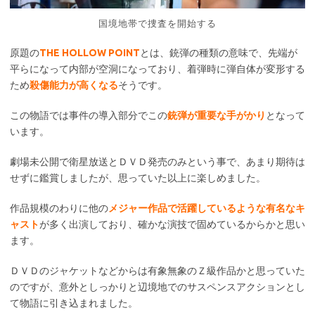
国境地帯で捜査を開始する
原題の
THE HOLLOW POINT
とは、銃弾の種類の意味で、先端が
平らになって内部が空洞になっており、着弾時に弾自体が変形する
ため
殺傷能力が高くなる
そうです。
この物語では事件の導入部分でこの
銃弾が重要な手がかり
となって
います。
劇場未公開で衛星放送とＤＶＤ発売のみという事で、あまり期待は
せずに鑑賞しましたが、思っていた以上に楽しめました。
作品規模のわりに他の
メジャー作品で活躍しているような有名なキ
ャスト
が多く出演しており、確かな演技で固めているからかと思い
ます。
ＤＶＤのジャケットなどからは有象無象のＺ級作品かと思っていた
のですが、意外としっかりと辺境地でのサスペンスアクションとし
て物語に引き込まれました。