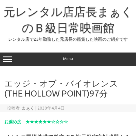
コ
ン
元レンタル店店長まぁく
テ
ン
ツ
へ
のＢ級日常映画館
ス
キ
ッ
レンタル店で25年勤務した元店長の鑑賞した映画のご紹介です
プ
Menu
エッジ・オブ・バイオレンス
(THE HOLLOW POINT)97分
投稿者:
まぁく
|
2020年4月4日
お薦め度 ★★★★★★☆☆☆☆