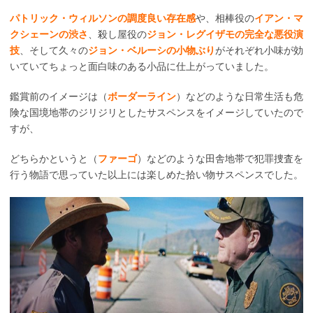
パトリック・ウィルソンの調度良い存在感
や、相棒役の
イアン・マ
クシェーンの渋さ
、殺し屋役の
ジョン・レグイザモの完全な悪役演
技
、そして久々の
ジョン・ベルーシの小物ぶり
がそれぞれ小味が効
いていてちょっと面白味のある小品に仕上がっていました。
鑑賞前のイメージは（
ボーダーライン
）などのような日常生活も危
険な国境地帯のジリジリとしたサスペンスをイメージしていたので
すが、
どちらかというと（
ファーゴ
）などのような田舎地帯で犯罪捜査を
行う物語で思っていた以上には楽しめた拾い物サスペンスでした。