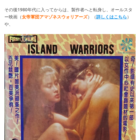
その後1980年代に入ってからは、製作者へと転身し、オールスタ
ー映画（
女帝軍団アマゾネスウォリアーズ
）（
詳しくはこちら
）
や、