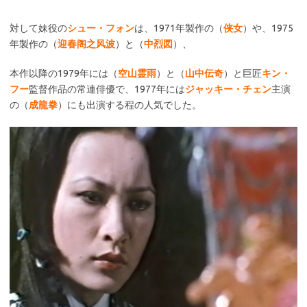
対して妹役の
シュー・フォン
は、1971年製作の（
侠女
）や、1975
年製作の（
迎春阁之风波
）と（
中烈図
）、
本作以降の1979年には（
空山霊雨
）と（
山中伝奇
）と巨匠
キン・
フー
監督作品の常連俳優で、1977年には
ジャッキー・チェン
主演
の（
成龍拳
）にも出演する程の人気でした。