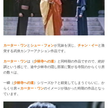
カーター・ワン
と
シュー・フォン
が兄妹を演じ、
チャン・イー
と激
突する武侠カンフーアクション作品です。
カーター・ワン
は（
少林寺への道
）と同時期の作品ですので、絶好
調という感じで、途中少林寺の隠し部屋に繋がる寺院のからくり房
の数々は、
一瞬（
少林寺への道
）シリーズか？と錯覚してしまうぐらいに、か
らくり房＝
カーター・ワン
のイメージが強かった時期の作品となっ
ています。