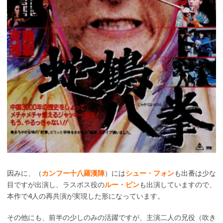
因みに、（
カンフー十八羅漢陣
）には
シュー・フォン
も出番は少な
目ですが出演し、ラスボス役の
ルー・ピン
も出演していますので、
本作で4人の再共演が実現した形になっています。
その他にも、前半の少しのみの活躍ですが、主演二人の兄役（吹き