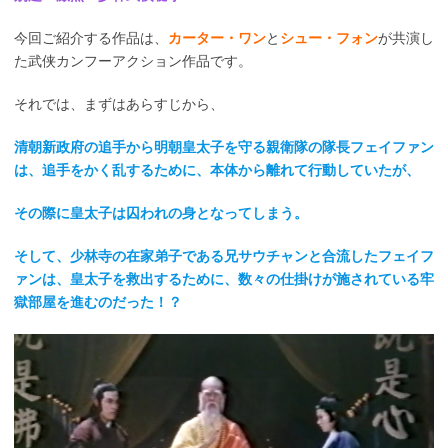
今回ご紹介する作品は、
カーター・ワン
と
シュー・フォン
が共演し
た武侠カンフーアクション作品です。
それでは、まずはあらすじから、
清朝新政府の追手から明朝皇太子を守る親衛隊の隊長フェイファン
は、追手をかく乱するために、本体から離れて行動していたが、
その際に皇太子は囚われの身となってしまう。
そして、少林寺の在家弟子である兄サウチャンと合流したフェイフ
ァンは、皇太子を救出するために、数々の仕掛けが施されている牢
獄部屋を進むのだった！？