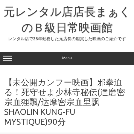
コ
ン
元レンタル店店長まぁく
テ
ン
ツ
へ
のＢ級日常映画館
ス
キ
ッ
レンタル店で25年勤務した元店長の鑑賞した映画のご紹介です
プ
Menu
【未公開カンフー映画】邪拳迫
る！死守せよ少林寺秘伝(達磨密
宗血狸飄/达摩密宗血里飘
SHAOLIN KUNG-FU
MYSTIQUE)90分