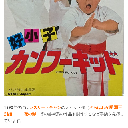
1990年代には
レスリー・チャン
の大ヒット作（
さらばわが愛 覇王
別姫
）、（
花の影
）等の芸術系の作品も製作するなど手腕を発揮し
ています。