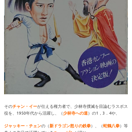
その
チャン・イー
が仕える権力者で、少林寺撲滅を目論むラスボス
役を、1950年代から活躍し、（
少林寺への道
）の1，3．4や、
ジャッキー・チェン
の（
新ドラゴン怒りの鉄拳
）、（
蛇鶴八拳
）等