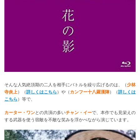
そんな人気絶頂期の二人を相手にバトルを繰り広げるのは、（
少林
寺炎上
）（
詳しくはこちら
）や（
カンフー十八羅漢陣
）（
詳しくは
こちら
）等で、
カーター・ワン
との共演の多い
チャン・イー
で、本作でも見栄えの
する武器を使う宿敵を不敵な笑みを浮かべながら演じています。