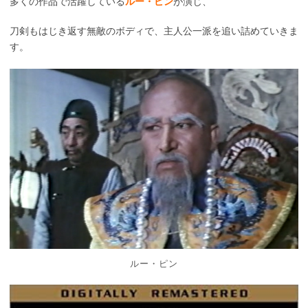
多くの作品で活躍している
ルー・ピン
が演じ、
刀剣もはじき返す無敵のボディで、主人公一派を追い詰めていきま
す。
ルー・ピン