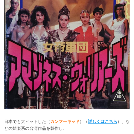
日本でも大ヒットした（
カンフーキッド
）（
詳しくはこちら
）、な
どの娯楽系の台湾作品を製作し、