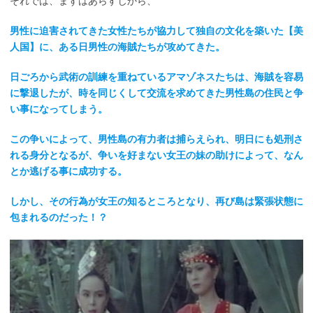
それでは、まずはあらすじから、
男性に迫害されてきた女性たちが協力して独自の文化を築いた【美
人国】に、ある日男性の海賊たちが攻めてきた。
日ごろから武術の訓練を重ねているアマゾネスたちは、海賊を容易
に撃退したが、時を同じくして交流を求めてきた男性島の住民と争
い事になってしまう。
この争いによって、
男性島の有力者は捕らえられ、明日にも処刑さ
れる身分となるが、争いを好まない女王の妹の助けによって、なん
とか逃げる事に成功する。
しかし、その行為が女王の知るところとなり、再び島は緊張状態に
包まれるのだった！？