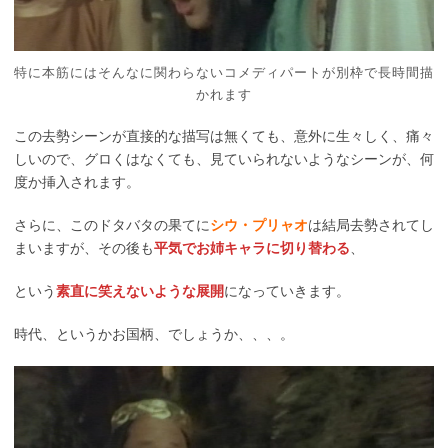
特に本筋にはそんなに関わらないコメディパートが別枠で長時間描
かれます
この去勢シーンが直接的な描写は無くても、意外に生々しく、痛々
しいので、グロくはなくても、見ていられないようなシーンが、何
度か挿入されます。
さらに、このドタバタの果てに
シウ・プリャオ
は結局去勢されてし
まいますが、その後も
平気でお姉キャラに切り替わる
、
という
素直に笑えないような展開
になっていきます。
時代、というかお国柄、でしょうか、、、。