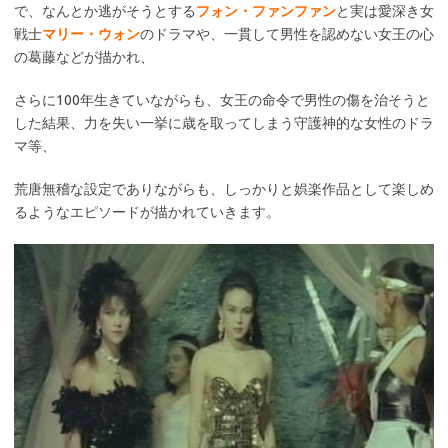
で、なんとか逃がそうとする
フォン・ファンファン
と実は愛深き女
戦士
マリー・ウォン
のドラマや、一貫して男性を認めない女王の心
の葛藤などが描かれ、
さらに100年生きていながらも、女王の命令で男性の傷を治そうと
した結果、力を失い一挙に歳を取ってしまう守護神的な女性のドラ
マ等、
荒唐無稽な設定でありながらも、しっかりと娯楽作品として楽しめ
るようなエピソードが描かれていきます。