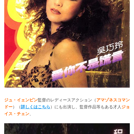
ジュ・イェンピン
監督のレディースアクション（
アマゾネスコマン
ドー
）（
詳しくはこちら
）にも出演し、監督作品等もある才人
ジョ
イス・チェン
、