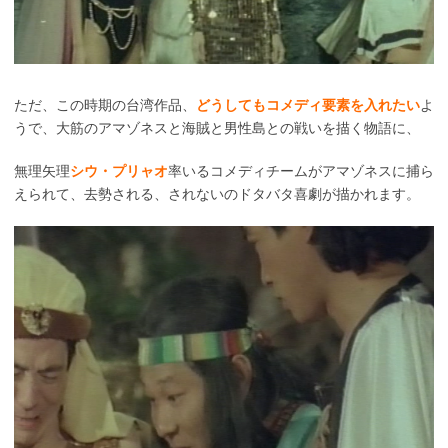
ただ、この時期の台湾作品、
どうしてもコメディ要素を入れたい
よ
うで、大筋のアマゾネスと海賊と男性島との戦いを描く物語に、
無理矢理
シウ・プリャオ
率いるコメディチームがアマゾネスに捕ら
えられて、去勢される、されないのドタバタ喜劇が描かれます。