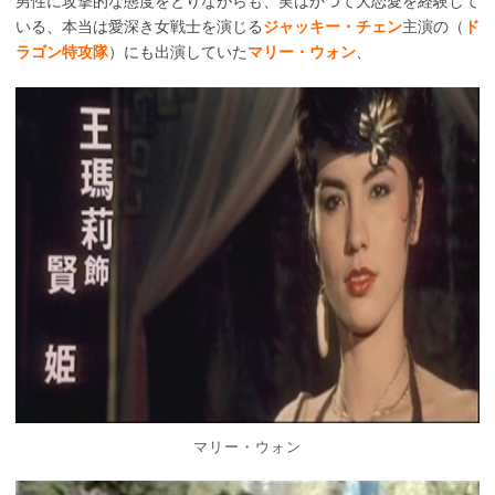
男性に攻撃的な態度をとりながらも、実はかつて大恋愛を経験して
いる、本当は愛深き女戦士を演じる
ジャッキー・チェン
主演の（
ド
ラゴン特攻隊
）にも出演していた
マリー・ウォン
、
マリー・ウォン