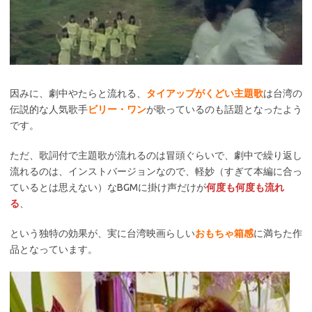
因みに、劇中やたらと流れる、
タイアップがくどい主題歌
は台湾の
伝説的な人気歌手
ビリー・ワン
が歌っているのも話題となったよう
です。
ただ、歌詞付で主題歌が流れるのは冒頭ぐらいで、劇中で繰り返し
流れるのは、インストバージョンなので、軽妙（すぎて本編に合っ
ているとは思えない）なBGMに掛け声だけが
何度も何度も流れ
る
、
という独特の効果が、実に台湾映画らしい
おもちゃ箱感
に満ちた作
品となっています。