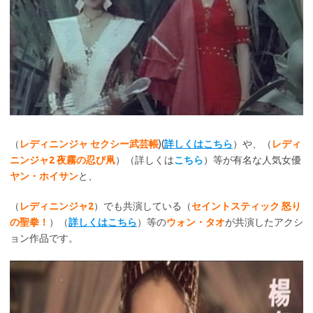
（
レディニンジャ セクシー武芸帳
)(
詳しくはこちら
）や、（
レディ
ニンジャ2 夜霧の忍び凧
）（詳しくは
こちら
）等が有名な人気女優
ヤン・ホイサン
と、
（
レディニンジャ2
）でも共演している（
セイントスティック 怒り
の聖拳！
）（
詳しくはこちら
）等の
ウォン・タオ
が共演したアクシ
ョン作品です。