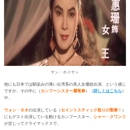
ヤン・ホイサン
他にも日本では馴染みの薄い台湾系の美人女優総出演、という感じ
ですが、その中に（
カンフーシスター麗竜拳
）（
詳しくはこちら
）
や、
ウォン・タオ
の出演している（
セイントスティック怒りの聖拳！
）
にもゲスト出演している動けるカンフースター、
シャー・クワンリ
が交じってクライマックスで、