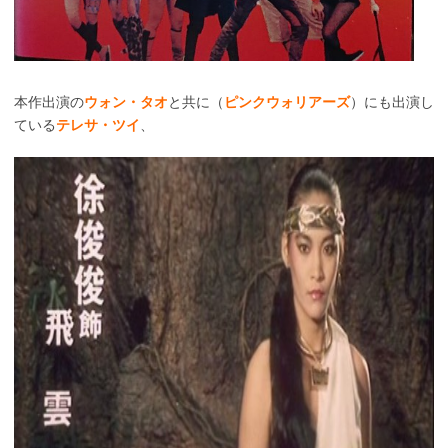
本作出演の
ウォン・タオ
と共に（
ピンクウォリアーズ
）にも出演し
ている
テレサ・ツイ
、