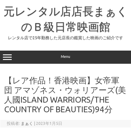
コ
ン
元レンタル店店長まぁく
テ
ン
ツ
へ
のＢ級日常映画館
ス
キ
ッ
レンタル店で25年勤務した元店長の鑑賞した映画のご紹介です
プ
Menu
【レア作品！香港映画】女帝軍
団 アマゾネス・ウォリアーズ(美
人國ISLAND WARRIORS/THE
COUNTRY OF BEAUTIES)94分
投稿者:
まぁく
|
2023年1月5日