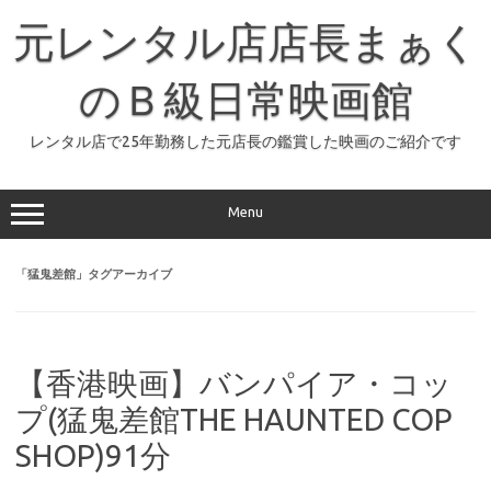
コ
ン
元レンタル店店長まぁく
テ
ン
ツ
へ
のＢ級日常映画館
ス
キ
ッ
レンタル店で25年勤務した元店長の鑑賞した映画のご紹介です
プ
Menu
「
猛鬼差館
」タグアーカイブ
【香港映画】バンパイア・コッ
プ(猛鬼差館THE HAUNTED COP
SHOP)91分