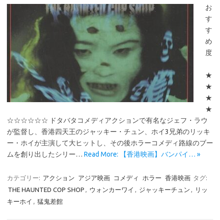
お
す
す
め
度
★
★
★
★
☆☆☆☆☆☆ ドタバタコメディアクションで有名なジェフ・ラウ
が監督し、香港四天王のジャッキー・チュン、ホイ3兄弟のリッキ
ー・ホイが主演して大ヒットし、その後ホラーコメディ路線のブー
ムを創り出したシリー…
Read More: 【香港映画】バンパイ… »
カテゴリー:
アクション
アジア映画
コメディ
ホラー
香港映画
タグ:
THE HAUNTED COP SHOP
,
ウォンカーワイ
,
ジャッキーチュン
,
リッ
キーホイ
,
猛鬼差館