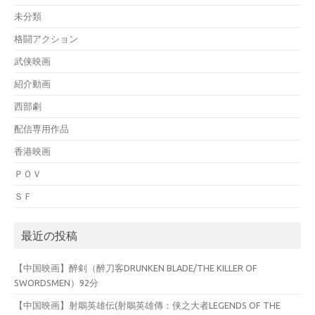
未分類
格闘アクション
武侠映画
紹介動画
西部劇
配信専用作品
香港映画
ＰＯＶ
ＳＦ
最近の投稿
【中国映画】醉剣（醉刀客DRUNKEN BLADE/THE KILLER OF
SWORDSMEN）92分
【中国映画】射鵰英雄伝(射鵰英雄傳：侠之大者LEGENDS OF THE