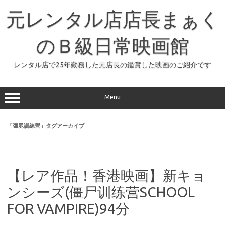
コ
ン
元レンタル店店長まぁく
テ
ン
ツ
へ
のＢ級日常映画館
ス
キ
ッ
レンタル店で25年勤務した元店長の鑑賞した映画のご紹介です
プ
Menu
「
彊屍訓練營
」タグアーカイブ
【レア作品！香港映画】新キョ
ンシーズ(僵尸训练营SCHOOL
FOR VAMPIRE)94分