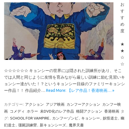
お
す
す
め
度
★
★
☆
☆
☆☆☆☆☆☆ キョンシーの世界には隠された訓練所があり、そこ
では人間と同じように友情を育みながら厳しい訓練に励む見習いキ
ョンシー達がいた！？というキョンシー目線のファミリーキョンシ
ー作品！！ 作品紹介…
Read More: 【レア作品！香港映画… »
カテゴリー:
アクション
アジア映画
カンフーアクション
カンフー映
画
コメディ
ホラー
未DVD化のレア作品
格闘アクション
香港映画
タ
グ:
SCHOOL FOR VAMPIRE
,
カンフーゾンビ
,
キョンシー
,
妖怪道士
,
幽
幻道士
,
彊屍訓練營
,
新キョンシーズ
,
魔界天書