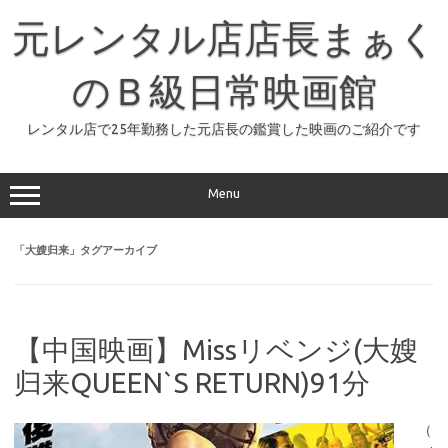
コ
ン
元レンタル店店長まぁく
テ
ン
ツ
へ
のＢ級日常映画館
ス
キ
ッ
レンタル店で25年勤務した元店長の鑑賞した映画のご紹介です
プ
Menu
「
大嫂归来
」タグアーカイブ
【中国映画】Missリベンジ(大嫂
归来QUEEN`S RETURN)91分
（