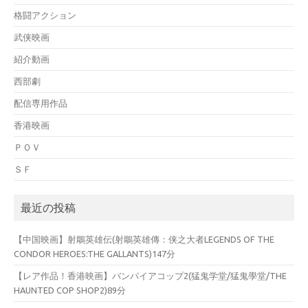
格闘アクション
武侠映画
紹介動画
西部劇
配信専用作品
香港映画
ＰＯＶ
ＳＦ
最近の投稿
【中国映画】射鵰英雄伝(射鵰英雄傳：侠之大者LEGENDS OF THE
CONDOR HEROES:THE GALLANTS)147分
【レア作品！香港映画】バンパイアコップ2(猛鬼学堂/猛鬼學堂/THE
HAUNTED COP SHOP2)89分