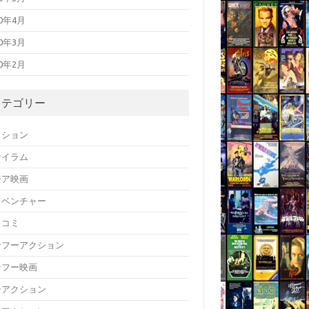
20年4月
20年3月
20年2月
カテゴリー
クション
サイラム
ジア映画
ドベンチャー
メコミ
ンフーアクション
ンフー映画
ーアクション