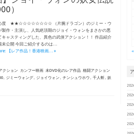
000）
め度 ★★☆☆☆☆☆☆☆☆ （片腕ドラゴン）のジミー・ウ
が製作・主演し、人気絶頂期のジョイ・ウォンをまさかの悪
てキャスティングした、異色の武侠アクション！！ 作品紹介
場未公開 今回ご紹介するのは…
More: 【レア作品！香港映画… »
アクション
カンフー映画
未DVD化のレア作品
格闘アクション
00
,
ジミーウォング
,
ジョイウォン
,
チンシュウホウ
,
千人斬
,
妖
20
20
20
20
20
20