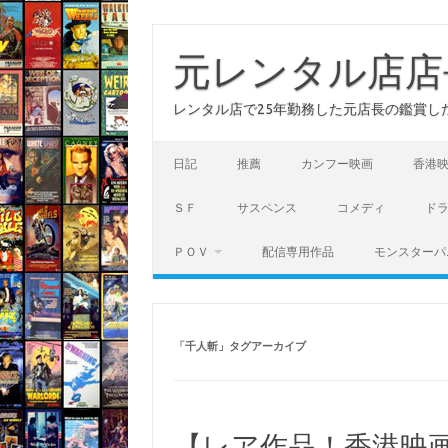
コ
ン
テ
元レンタル店店
ン
ツ
へ
レンタル店で25年勤務した元店長の鑑賞し
ス
キ
ッ
プ
日記
推薦
カンフー映画
香港
ＳＦ
サスペンス
コメディ
ド
ＰＯＶ
配信専用作品
モンスターパ
「
千人斬
」タグアーカイブ
【レア作品！香港映