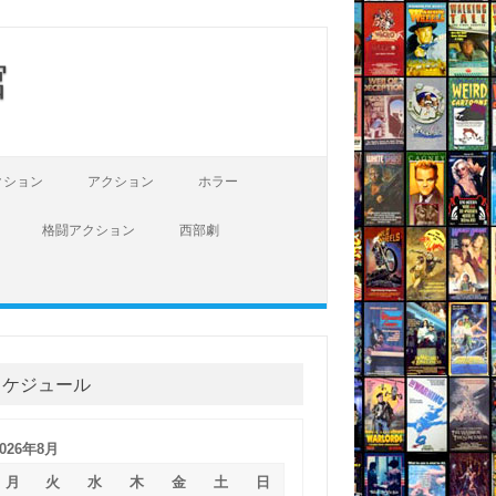
館
クション
アクション
ホラー
格闘アクション
西部劇
スケジュール
2026年8月
月
火
水
木
金
土
日