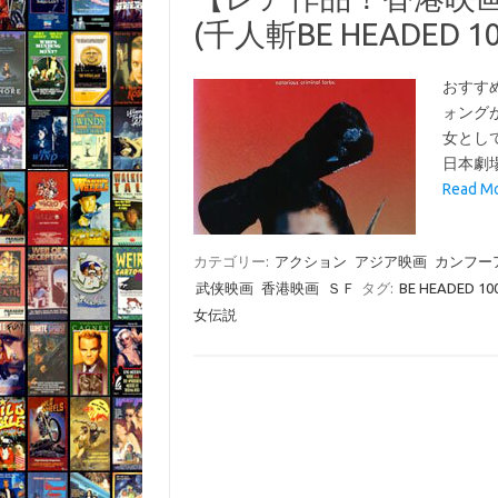
(千人斬BE HEADED 1
おすす
ォング
女とし
日本劇
Read 
カテゴリー:
アクション
アジア映画
カンフー
武侠映画
香港映画
ＳＦ
タグ:
BE HEADED 10
女伝説