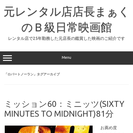
コ
ン
元レンタル店店長まぁく
テ
ン
ツ
へ
のＢ級日常映画館
ス
キ
ッ
レンタル店で25年勤務した元店長の鑑賞した映画のご紹介です
プ
Menu
「
ロバートノーラン
」タグアーカイブ
ミッション60：ミニッツ(SIXTY
MINUTES TO MIDNIGHT)81分
お薦め度