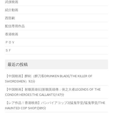
武侠映画
紹介動画
西部劇
配信専用作品
香港映画
ＰＯＶ
ＳＦ
最近の投稿
【中国映画】醉剣（醉刀客DRUNKEN BLADE/THE KILLER OF
SWORDSMEN）92分
【中国映画】射鵰英雄伝(射鵰英雄傳：侠之大者LEGENDS OF THE
CONDOR HEROES:THE GALLANTS)147分
【レア作品！香港映画】バンパイアコップ2(猛鬼学堂/猛鬼學堂/THE
HAUNTED COP SHOP2)89分