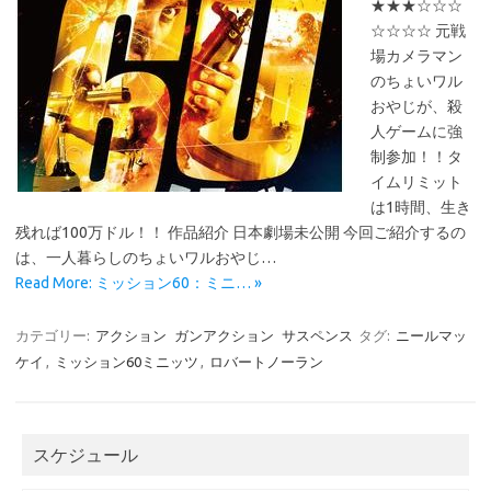
★★★☆☆☆
☆☆☆☆ 元戦
場カメラマン
のちょいワル
おやじが、殺
人ゲームに強
制参加！！タ
イムリミット
は1時間、生き
残れば100万ドル！！ 作品紹介 日本劇場未公開 今回ご紹介するの
は、一人暮らしのちょいワルおやじ…
Read More: ミッション60：ミニ… »
カテゴリー:
アクション
ガンアクション
サスペンス
タグ:
ニールマッ
ケイ
,
ミッション60ミニッツ
,
ロバートノーラン
スケジュール