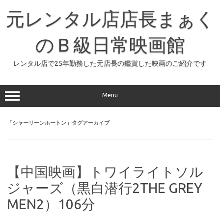
コ
ン
元レンタル店店長まぁく
テ
ン
ツ
へ
のＢ級日常映画館
ス
キ
ッ
レンタル店で25年勤務した元店長の鑑賞した映画のご紹介です
プ
Menu
「
シャーリーンホートン
」タグアーカイブ
【中国映画】トワイライトソル
ジャーズ（黒白潜行2THE GREY
MEN2）106分