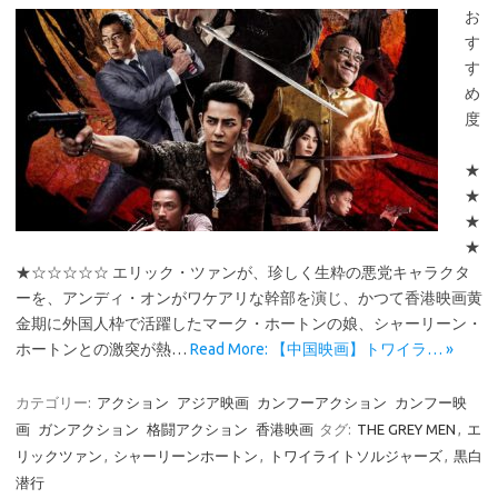
お
す
す
め
度
★
★
★
★
★☆☆☆☆☆ エリック・ツァンが、珍しく生粋の悪党キャラクタ
ーを、アンディ・オンがワケアリな幹部を演じ、かつて香港映画黄
金期に外国人枠で活躍したマーク・ホートンの娘、シャーリーン・
ホートンとの激突が熱…
Read More: 【中国映画】トワイラ… »
カテゴリー:
アクション
アジア映画
カンフーアクション
カンフー映
画
ガンアクション
格闘アクション
香港映画
タグ:
THE GREY MEN
,
エ
リックツァン
,
シャーリーンホートン
,
トワイライトソルジャーズ
,
黒白
潜行