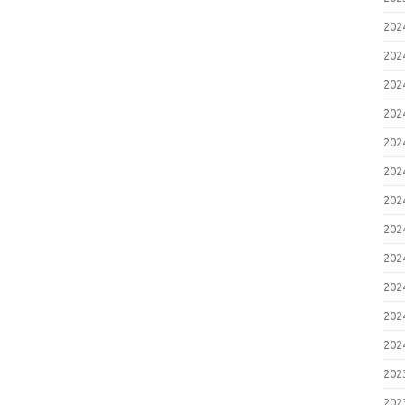
20
20
20
20
20
20
20
20
20
20
20
20
20
20