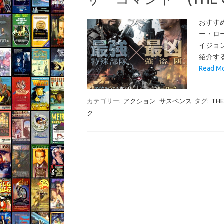
おすす
ー・ロ
イジョ
紹介す
Read 
カテゴリー:
アクション
サスペンス
タグ:
TH
ク