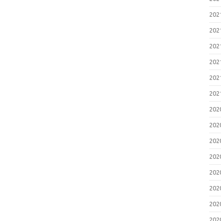
20
20
20
20
20
20
20
20
20
20
20
20
20
20