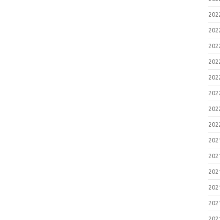
20
20
20
20
20
20
20
20
20
20
20
20
20
20