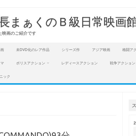
長まぁくのＢ級日常映画
た映画のご紹介です
映画
未DVD化のレア作品
シリーズ作
アジア映画
格闘ア
ラマ
ポリスアクション
レディースアクション
戦争アクション
ニック
OMMANDO)93分