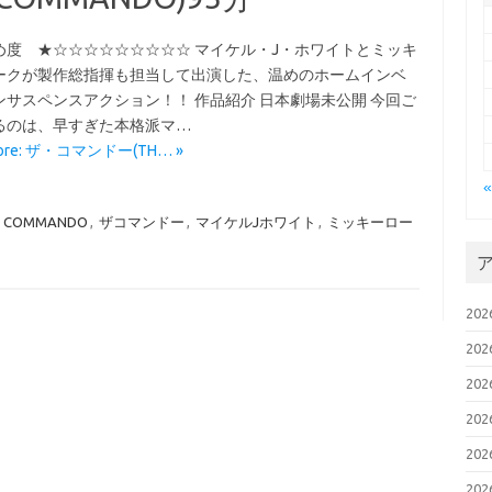
め度 ★☆☆☆☆☆☆☆☆☆ マイケル・J・ホワイトとミッキ
ークが製作総指揮も担当して出演した、温めのホームインベ
ンサスペンスアクション！！ 作品紹介 日本劇場未公開 今回ご
るのは、早すぎた本格派マ…
More: ザ・コマンドー(TH… »
E COMMANDO
,
ザコマンドー
,
マイケルJホワイト
,
ミッキーロー
20
20
20
20
20
20