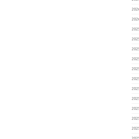
20
20
20
20
20
20
20
20
20
20
20
20
20
20