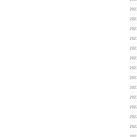
20
20
20
20
20
20
20
20
20
20
20
20
20
20