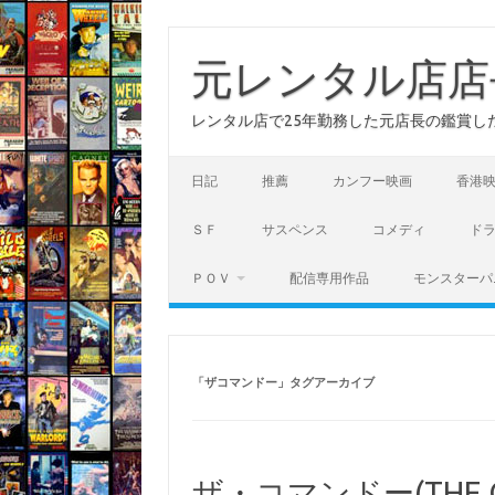
コ
ン
テ
元レンタル店店
ン
ツ
へ
レンタル店で25年勤務した元店長の鑑賞し
ス
キ
ッ
プ
日記
推薦
カンフー映画
香港
ＳＦ
サスペンス
コメディ
ド
ＰＯＶ
配信専用作品
モンスターパ
「
ザコマンドー
」タグアーカイブ
ザ・コマンドー(THE C