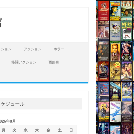
館
クション
アクション
ホラー
格闘アクション
西部劇
スケジュール
2026年8月
月
火
水
木
金
土
日