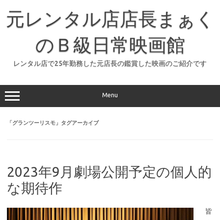
コ
ン
元レンタル店店長まぁく
テ
ン
ツ
へ
のＢ級日常映画館
ス
キ
ッ
レンタル店で25年勤務した元店長の鑑賞した映画のご紹介です
プ
Menu
「
グランツーリスモ
」タグアーカイブ
2023年9月劇場公開予定の個人的
な期待作
皆