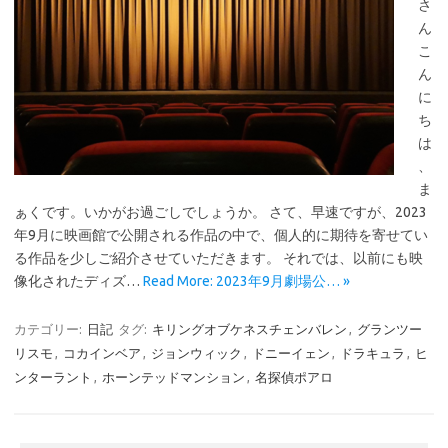
さ
ん
こ
ん
に
ち
は
、
ま
ぁくです。いかがお過ごしでしょうか。 さて、早速ですが、2023
年9月に映画館で公開される作品の中で、個人的に期待を寄せてい
る作品を少しご紹介させていただきます。 それでは、以前にも映
像化されたディズ…
Read More: 2023年9月劇場公… »
カテゴリー:
日記
タグ:
キリングオブケネスチェンバレン
,
グランツー
リスモ
,
コカインベア
,
ジョンウィック
,
ドニーイェン
,
ドラキュラ
,
ヒ
ンターラント
,
ホーンテッドマンション
,
名探偵ポアロ