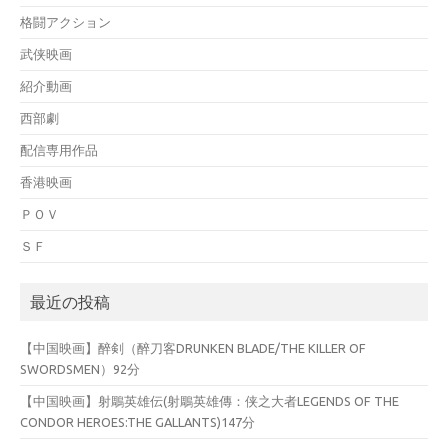
格闘アクション
武侠映画
紹介動画
西部劇
配信専用作品
香港映画
ＰＯＶ
ＳＦ
最近の投稿
【中国映画】醉剣（醉刀客DRUNKEN BLADE/THE KILLER OF
SWORDSMEN）92分
【中国映画】射鵰英雄伝(射鵰英雄傳：侠之大者LEGENDS OF THE
CONDOR HEROES:THE GALLANTS)147分