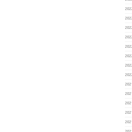
20
20
20
20
20
20
20
20
20
20
20
20
20
20