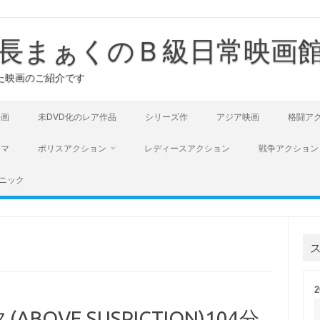
長まぁくのＢ級日常映画
た映画のご紹介です
映画
未DVD化のレア作品
シリーズ作
アジア映画
格闘ア
ラマ
ポリスアクション
レディースアクション
戦争アクション
ニック
OVE SUSPICTION)104分