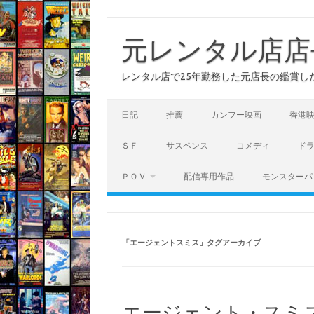
コ
ン
テ
元レンタル店店
ン
ツ
へ
レンタル店で25年勤務した元店長の鑑賞し
ス
キ
ッ
プ
日記
推薦
カンフー映画
香港
ＳＦ
サスペンス
コメディ
ド
ＰＯＶ
配信専用作品
モンスターパ
「
エージェントスミス
」タグアーカイブ
エージェント・スミス(AB