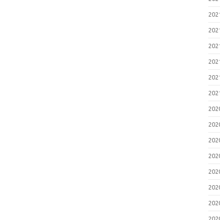
20
20
20
20
20
20
20
20
20
20
20
20
20
20