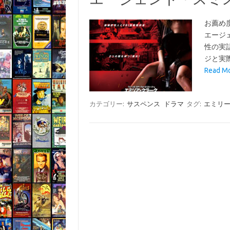
お薦め
エージ
性の実
ジと実
Read 
カテゴリー:
サスペンス
ドラマ
タグ:
エミリ