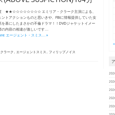
度 ★★☆☆☆☆☆☆☆☆ エミリア・クラーク主演による、
ェントアクションものと思いきや、FBIに情報提供していた女
話を基にしたまさかの不倫ドラマ！！DVDジャケットイメー
際の内容の相違が激しいです…
More: エージェント・スミス… »
ークラーク
,
エージェントスミス
,
フィリップノイス
20
20
20
20
20
20