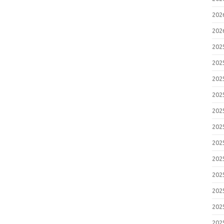
20
20
20
20
20
20
20
20
20
20
20
20
20
20