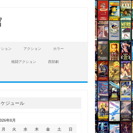
館
クション
アクション
ホラー
格闘アクション
西部劇
スケジュール
2026年8月
月
火
水
木
金
土
日