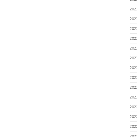
20
20
20
20
20
20
20
20
20
20
20
20
20
20