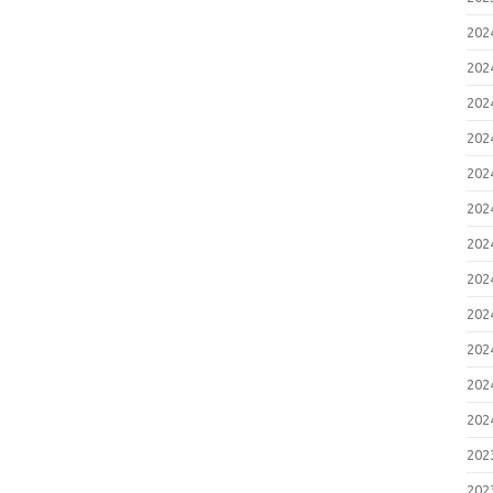
20
20
20
20
20
20
20
20
20
20
20
20
20
20