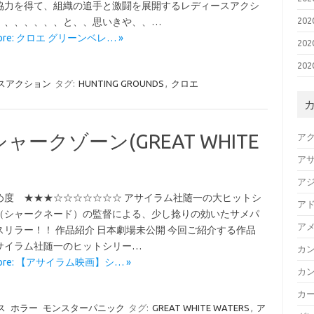
協力を得て、組織の追手と激闘を展開するレディースアクシ
20
！、、、、、、と、、思いきや、、…
More: クロエ グリーンベレ… »
20
20
スアクション
タグ:
HUNTING GROUNDS
,
クロエ
ークゾーン(GREAT WHITE
ア
ア
ア
め度 ★★★☆☆☆☆☆☆☆ アサイラム社随一の大ヒットシ
ア
（シャークネード）の監督による、少し捻りの効いたサメパ
ア
スリラー！！ 作品紹介 日本劇場未公開 今回ご紹介する作品
サイラム社随一のヒットシリー…
カ
More: 【アサイラム映画】シ… »
カ
カ
ス
ホラー
モンスターパニック
タグ:
GREAT WHITE WATERS
,
ア