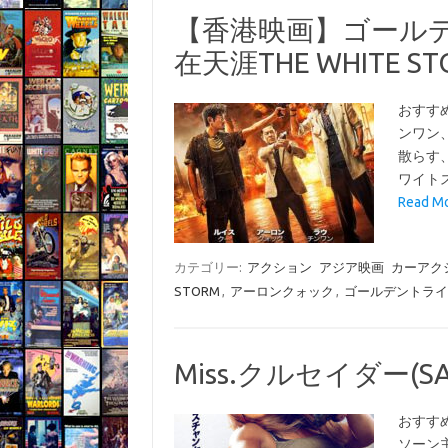
【香港映画】ゴールデ
在天涯THE WHITE STO
おすす
ンワン
散らす
ワイト
Read 
カテゴリー:
アクション
アジア映画
カーアク
STORM
,
アーロンクォック
,
ゴールデントライ
Miss.クルセイダー(SAI
おすす
ソーン