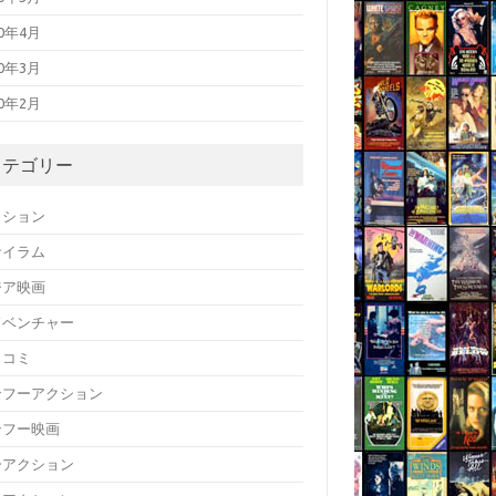
20年4月
20年3月
20年2月
カテゴリー
クション
サイラム
ジア映画
ドベンチャー
メコミ
ンフーアクション
ンフー映画
ーアクション