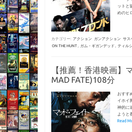
ットと
めのヒ
カテゴリー:
アクション
ガンアクション
サス
ON THE HUNT
,
ガム・ギガンデッド
,
ティル
【推薦！香港映画】
MAD FATE)108分
おすす
イホイ
神的に
ようと
Read 