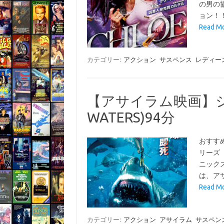
の男の
ョン！
Read 
カテゴリー:
アクション
サスペンス
レディー
【アサイラム映画】シャ
WATERS)94分
おすす
リーズ
ニック
は、ア
Read 
カテゴリー:
アクション
アサイラム
サスペン