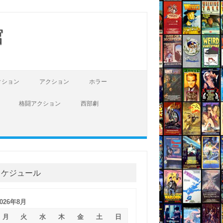
館
クション
アクション
ホラー
格闘アクション
西部劇
スケジュール
2026年8月
月
火
水
木
金
土
日