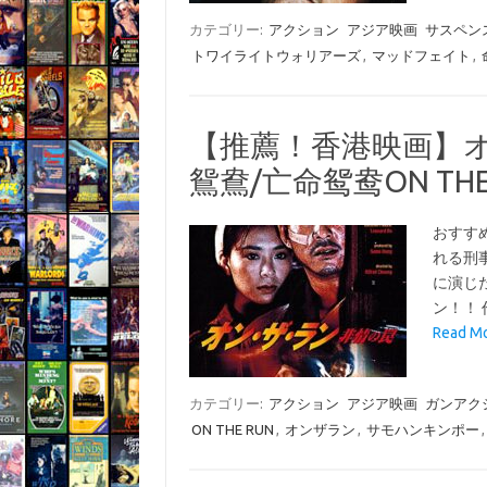
カテゴリー:
アクション
アジア映画
サスペン
トワイライトウォリアーズ
,
マッドフェイト
,
【推薦！香港映画】オ
鴛鴦/亡命鸳鸯ON THE 
おすす
れる刑
に演じ
ン！！ 
Read 
カテゴリー:
アクション
アジア映画
ガンアク
ON THE RUN
,
オンザラン
,
サモハンキンポー