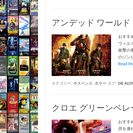
アンデッド ワールド・ウォ
おすす
ウィル
衝撃の
のゾン
Read 
カテゴリー:
サスペンス
ホラー
タグ:
DIE ALO
クロエ グリーンベレー(H
おすす
供を連