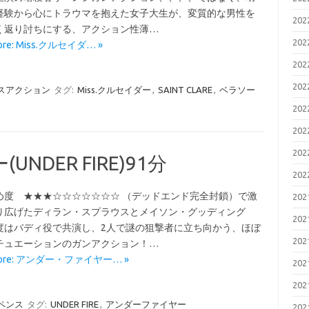
経験から心にトラウマを抱えた女子大生が、変質的な男性を
20
く返り討ちにする、アクション性薄…
20
ore: Miss.クルセイダ… »
20
20
スアクション
タグ:
Miss.クルセイダー
,
SAINT CLARE
,
ベラソー
20
20
20
DER FIRE)91分
20
め度 ★★★☆☆☆☆☆☆☆ （デッドエンド完全封鎖）で激
20
り広げたディラン・スプラウスとメイソン・グッディング
20
度はバディ役で共演し、2人で謎の狙撃者に立ち向かう、ほぼ
20
チュエーションのガンアクション！…
More: アンダー・ファイヤー… »
20
20
ペンス
タグ:
UNDER FIRE
,
アンダーファイヤー
20