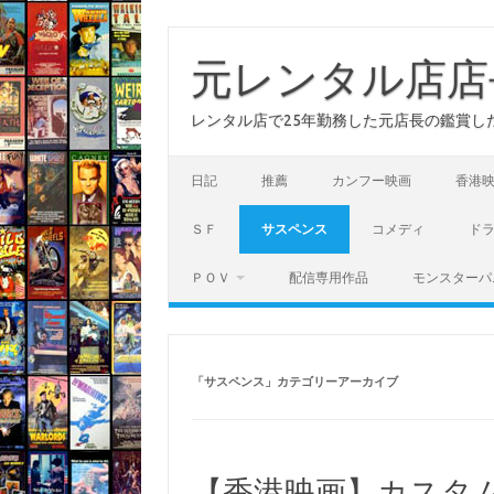
コ
ン
テ
元レンタル店店
ン
ツ
へ
レンタル店で25年勤務した元店長の鑑賞し
ス
キ
ッ
プ
日記
推薦
カンフー映画
香港
ＳＦ
サスペンス
コメディ
ド
ＰＯＶ
配信専用作品
モンスターパ
「
サスペンス
」カテゴリーアーカイブ
【香港映画】カスタ