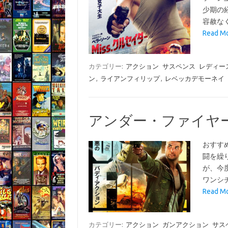
少期の
容赦な
Read M
カテゴリー:
アクション
サスペンス
レディー
ン
,
ライアンフィリップ
,
レベッカデモーネイ
アンダー・ファイヤー(UN
おすす
闘を繰
が、今
ワンシ
Read 
カテゴリー:
アクション
ガンアクション
サス