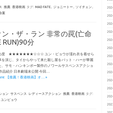
ス
推薦
香港映画
タグ:
MAD FATE
,
ジョニートー
,
ソイチェン
,
20
命案
20
20
ン・ザ・ラン 非常の罠(亡命
20
20
RUN)90分
20
め度 ★★★★★★★☆☆☆ ユン・ピョウが濡れ衣を着せら
20
事を演じ、タイからやって来た殺し屋をパット・ハーが華麗
20
た、サモ・ハンキンポー製作のノワールサスペンスアクショ
作品紹介 日本劇場未公開 今回…
20
More: 【推薦！香港映画】オ… »
20
20
ション
サスペンス
レディースアクション
推薦
香港映画
タグ:
20
,
ユンピョウ
20
20