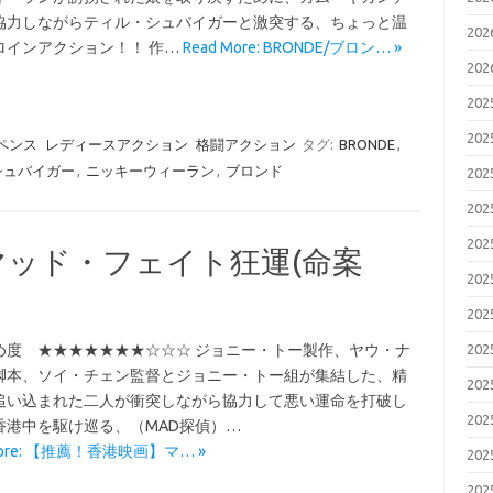
協力しながらティル・シュバイガーと激突する、ちょっと温
20
ロインアクション！！ 作…
Read More: BRONDE/ブロン… »
20
20
20
ペンス
レディースアクション
格闘アクション
タグ:
BRONDE
,
シュバイガー
,
ニッキーウィーラン
,
ブロンド
20
20
20
マッド・フェイト狂運(命案
20
20
め度 ★★★★★★★☆☆☆ ジョニー・トー製作、ヤウ・ナ
20
脚本、ソイ・チェン監督とジョニー・トー組が集結した、精
20
追い込まれた二人が衝突しながら協力して悪い運命を打破し
20
香港中を駆け巡る、（MAD探偵）…
More: 【推薦！香港映画】マ… »
20
20