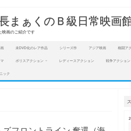
長まぁくのＢ級日常映画
た映画のご紹介です
映画
未DVD化のレア作品
シリーズ作
アジア映画
格闘ア
ラマ
ポリスアクション
レディースアクション
戦争アクション
ニック
ムズフロントライン 奪還（海