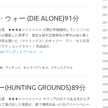
20
20
ー (DIE ALONE)91分
20
め度 ★★★★☆☆☆☆☆☆ 人間が半植物化していくゾンビ
20
スが蔓延した世界で、彼女を探す記憶喪失の青年が辿り着く
20
事実を描いた（マトリックス）のキャリー・アン・モス主演
20
ビアクションドラマ！！ 作品紹介…
More: アンデッド ワールド… »
20
20
NE
,
アンデッド
,
キャリーアンモス
,
フランクグリロ
20
20
20
UNTING GROUNDS)89分
20
め度 ★★★☆☆☆☆☆☆☆ マフィアのボスである夫から子
20
れて逃げ出した母親が、森で偶然出会った元グリーンベレー
20