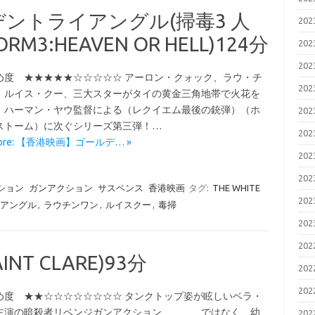
ントライアングル(掃毒3 人
20
RM3:HEAVEN OR HELL)124分
20
20
め度 ★★★★★☆☆☆☆☆ アーロン・クォック、ラウ・チ
20
、ルイス・クー、三大スターがタイの黄金三角地帯で火花を
、ハーマン・ヤウ監督による（レクイエム最後の銃弾）（ホ
20
ストーム）に次ぐシリーズ第三弾！…
20
More: 【香港映画】ゴールデ… »
20
20
ション
ガンアクション
サスペンス
香港映画
タグ:
THE WHITE
20
アングル
,
ラウチンワン
,
ルイスクー
,
毒掃
20
20
NT CLARE)93分
20
20
め度 ★★☆☆☆☆☆☆☆☆ タンクトップ姿が眩しいベラ・
主演の暗殺者リベンジガンアクション、、、、ではなく、幼
20