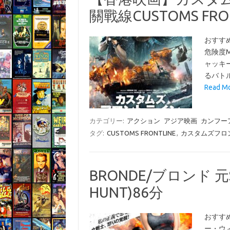
關戰線CUSTOMS FRO
おすす
危険度
ャッキ
るバト
Read 
カテゴリー:
アクション
アジア映画
カンフー
タグ:
CUSTOMS FRONTLINE
,
カスタムズフロ
BRONDE/ブロンド 元
HUNT)86分
おすすめ
ー・ウ