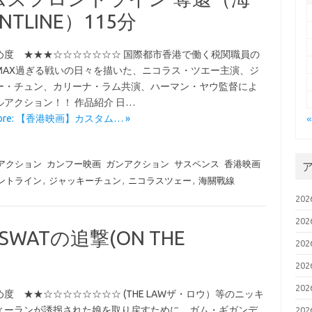
NTLINE）115分
め度 ★★★☆☆☆☆☆☆☆ 国際都市香港で働く税関職員の
MAX過ぎる戦いの日々を描いた、ニコラス・ツエー主演、ジ
ー・チュン、カリーナ・ラム共演、ハーマン・ヤウ監督によ
ルアクション！！ 作品紹介 日…
More: 【香港映画】カスタム… »
アクション
カンフー映画
ガンアクション
サスペンス
香港映画
ントライン
,
ジャッキーチュン
,
ニコラスツェー
,
海關戰線
20
20
SWATの追撃(ON THE
20
20
20
度 ★★☆☆☆☆☆☆☆☆ (THE LAWザ・ロウ）等のニッキ
ィーランが誘拐された娘を取り戻すために、ガム・ギガンデ
20