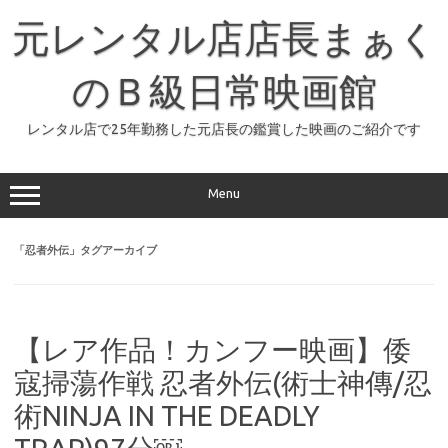
コ
ン
元レンタル店店長まぁく
テ
ン
ツ
へ
のＢ級日常映画館
ス
キ
ッ
レンタル店で25年勤務した元店長の鑑賞した映画のご紹介です
プ
Menu
「
忍者外伝
」タグアーカイブ
【レア作品！カンフー映画】倭
寇掃蕩作戦 忍者外伝(術士神傳/忍
術NINJA IN THE DEADLY