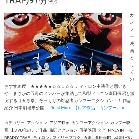
TRAP)97分￼
カ
ン
フ
ー
映
画
と
し
て
の
おすすめ度 ★★★★★☆☆☆☆☆ ティ・ロン主演作と思いき
や、まさかの五毒のメンバーが集結して和製ドラゴン倉田保昭と激
突する（五毒拳）そっくりの対忍者カンフーアクション！！ 作品
紹介 日本劇場未公開 …
Read More: 【レア作品！カンフー… »
カテゴリー:
アクション
アジア映画
カンフーアクション
カンフー映
画
未DVD化のレア作品
格闘アクション
香港映画
タグ:
NINJA IN THE
DEADLY TRAP
,
ティロン
,
フィリップコク
,
五毒
,
倉田保昭
,
忍者外伝
,