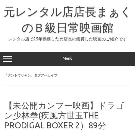
コ
ン
元レンタル店店長まぁく
テ
ン
ツ
へ
のＢ級日常映画館
ス
キ
ッ
レンタル店で25年勤務した元店長の鑑賞した映画のご紹介です
プ
Menu
「
タントウリャン
」タグアーカイブ
【未公開カンフー映画】ドラゴ
ン少林拳(疾風方世玉THE
PRODIGAL BOXER 2）89分