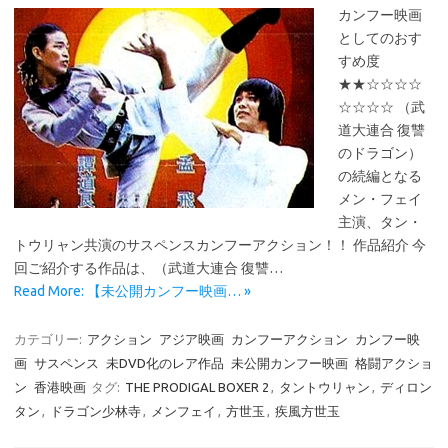
カンフー映画
としてのおす
すめ度
★★☆☆☆☆
☆☆☆☆ （武
道大連合 復讐
のドラゴン）
の続編となる
メン・フェイ
主演、タン・
トウリャン共演のサスペンスカンフーアクション！！ 作品紹介 今
回ご紹介する作品は、（武道大連合 復讐…
Read More: 【未公開カンフー映画… »
カテゴリー:
アクション
アジア映画
カンフーアクション
カンフー映
画
サスペンス
未DVD化のレア作品
未公開カンフー映画
格闘アクショ
ン
香港映画
タグ:
THE PRODIGAL BOXER 2
,
タントウリャン
,
ディロン
タン
,
ドラゴン少林寺
,
メンフェイ
,
方世玉
,
疾風方世玉