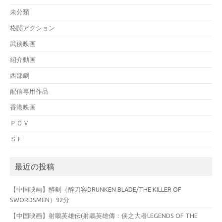
未分類
格闘アクション
武侠映画
紹介動画
西部劇
配信専用作品
香港映画
ＰＯＶ
ＳＦ
最近の投稿
【中国映画】醉剣（醉刀客DRUNKEN BLADE/THE KILLER OF
SWORDSMEN）92分
【中国映画】射鵰英雄伝(射鵰英雄傳：侠之大者LEGENDS OF THE