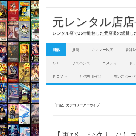
コ
ン
テ
元レンタル店店
ン
ツ
へ
レンタル店で25年勤務した元店長の鑑賞し
ス
キ
ッ
プ
日記
推薦
カンフー映画
香港
ＳＦ
サスペンス
コメディ
ド
ＰＯＶ
配信専用作品
モンスターパ
「
日記
」カテゴリーアーカイブ
【再び、お久しぶり