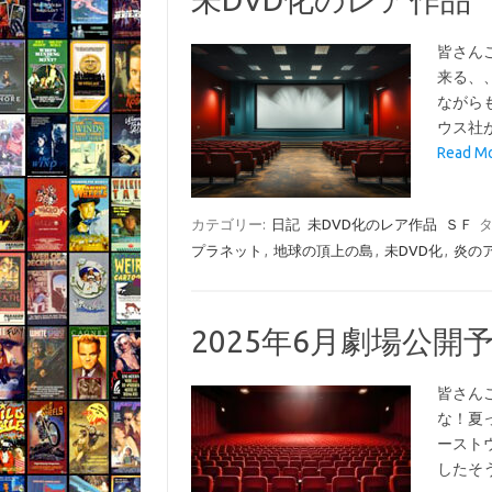
皆さん
来る、
ながら
ウス社
Read 
カテゴリー:
日記
未DVD化のレア作品
ＳＦ
タ
プラネット
,
地球の頂上の島
,
未DVD化
,
炎の
2025年6月劇場公
皆さん
な！夏
ースト
したそ