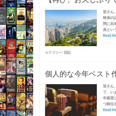
皆さん
映画の
間に自
炎とい
Read 
カテゴリー:
日記
個人的な今年ベスト作
皆さん
て、い
年鑑賞
つ順位
Read 