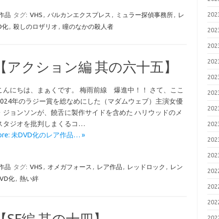
20
作品
タグ:
VHS
,
バルカンエクスプレス
,
ミュラー探偵事務所
,
レ
D化
,
殺しのロザリオ
,
瞳のなかの殺人者
20
20
20
 【アクション編 其の六十五】
20
こんにちは、まぁくです。 梅雨前線 爆進中！！ さて、ここ
20
2024年のラジー賞を総なめにした（マダムウェブ）主演女優
20
・ジョンソンが、饒舌に製作サイドを含めた ハリウッドのメ
スタジオを批判しまくるコ…
20
More: 未DVD化のレア作品… »
20
20
作品
タグ:
VHS
,
オメガフォース
,
レア作品
,
レッドロック
,
レン
20
VD化
,
熱い絆
20
20
【SF編 其の十四】
20