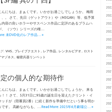
20
こんにちは、まぁくです。いかがお過ごしでしょうか。 梅雨
20
、、。 さて、先日（ゲットアウト）や（M3GAN）等、低予算
も内容の良いホラーやサスペンス作品に定評のあるブラムハ
20
が、 （ソウ）シリーズの権…
20
More: 未DVD化のレア作品… »
20
20
グ:
VHS
,
ブレイブクエスト
,
レア作品
,
レンタルビデオ
,
ロスト
20
アマゾネス
,
秘密兵器リンペット
20
20
開予定の個人的な期待作
20
20
こんにちは、まぁくです。いかがお過ごしでしょうか。 来る
っ！！ さて、5月31日に95歳の誕生日を迎えたクリント・イ
20
ウッドが（陪審員2番）に続く新作を準備中だという事を明か
20
うです。 高齢ながらも、…
Read More: 2025年6月劇場公… »
20