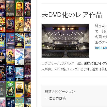
未DVD化のレア作品
皆さん
て、3
各国で
近のデ
Read 
カテゴリー:
サスペンス
日記
未DVD化のレア
人事件
,
レア作品
,
レンタルビデオ
,
悪女は美
投稿ナビゲーション
←
過去の投稿