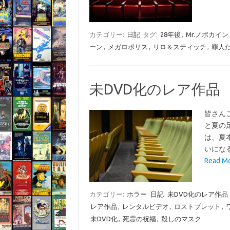
カテゴリー:
日記
タグ:
28年後
,
Mr.ノボカイン
ーン
,
メガロポリス
,
リロ＆スティッチ
,
罪人
未DVD化のレア作品
皆さん
と夏の
は、夏
いにな
Read 
カテゴリー:
ホラー
日記
未DVD化のレア作品
レア作品
,
レンタルビデオ
,
ロストブレット
,
未DVD化
,
死霊の祝福
,
殺しのマスク