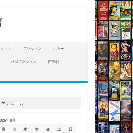
館
クション
アクション
ホラー
格闘アクション
西部劇
スケジュール
2026年8月
月
火
水
木
金
土
日