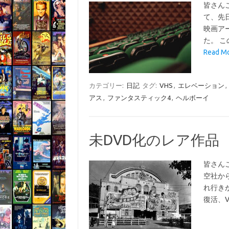
皆さん
て、先
映画ア
た。 
Read 
カテゴリー:
日記
タグ:
VHS
,
エレベーション
,
アス
,
ファンタスティック4
,
ヘルボーイ
未DVD化のレア作品
皆さん
空社か
れ行き
復活、