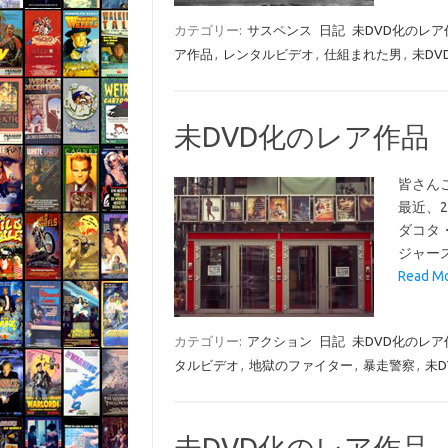
カテゴリー:
サスペンス
日記
未DVD化のレア
ア作品
,
レンタルビデオ
,
仕組まれた男
,
未DV
未DVD化のレア作品
皆さん
最近、
ダコタ
ジャー
Read 
カテゴリー:
アクション
日記
未DVD化のレア
タルビデオ
,
地獄のファイター
,
暴走警察
,
未D
未DVD化のレア作品 