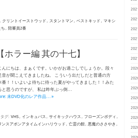
20
20
,
クリントイーストウッド
,
スタントマン
,
ベストキッド
,
マキシ
たち
,
陪審員2番
20
20
20
 【ホラー編 其の十七】
20
こんにちは、まぁくです。いかがお過ごしでしょうか。段々
20
足音が聞こえてきましたね。 こういう出だしだと普通の方
20
本番！！いよいよ待ちに待った夏がやってきました！！みた
20
ると思うのですが、 私は昨年ぶっ倒…
More: 未DVD化のレア作品… »
20
20
タグ:
VHS
,
インキュバス
,
サイキックハウス
,
フローズンボディ
,
20
ワンスアポンアタイムインハリウッド
,
亡霊の館
,
悪魔のささやき
,
20
20