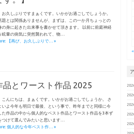
、お久しぶりですまぁくです。いかがお過ごしでしょうか。
話題とは関係ありませんが、まずは、この一か月ちょっとの
身の身に起きた出来事を書かせて頂きます。 以前に前庭神経
う眩暈の病気に突然襲われて、物…
More: 【再び、お久しぶりで… »
品とワースト作品 2025
20
20
、こんにちは、まぁくです。いかがお過ごしでしょうか。 さ
20
よいよ今年も明日で最後、という事で、昨年までと同様に今
した作品の中から個人的なベスト作品とワースト作品を3本ず
20
をつけて選んでみたいと思います…
20
More: 個人的な今年ベスト作… »
20