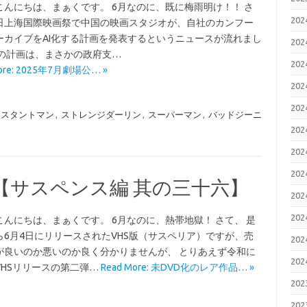
こんにちは、まぁくです。 6月なのに、既に梅雨明け！！ さ
20
日上海国際映画祭で中国の映画スタジオが、自社のカンフー
ーカイブをAI化する計画を発表するというニュースが流れまし
20
この計画は、まさかの政府支…
20
More: 2025年7月劇場公… »
20
20
スタントマン
,
ストレンジダーリン
,
スーパーマン
,
バッドジーニ
20
20
20
 【サスペンス編 其の三十六】
20
20
こんにちは、まぁくです。 6月なのに、熱帯地獄！ さて、 是
ら6月4日にリリースされたVHS版（サスペリア）ですが、売
20
が良いのか悪いのか良く分かりませんが、 とりあえず令和に
20
VHSリリースの第二弾…
Read More: 未DVD化のレア作品… »
20
20