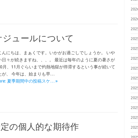
20
ト
20
20
ケジュールについて
20
20
こんにちは、まぁくです。いかがお過ごしでしょうか。 いや
20
い日々が続きますね、、、。 最近は毎年のように夏の暑さが
10月、11月ぐらいまで灼熱地獄が停滞するという事が続いて
20
たが、 今年は、始まりも早…
20
More: 夏季期間中の投稿スケ… »
20
20
20
20
開予定の個人的な期待作
20
20