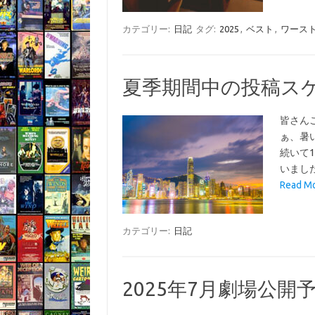
カテゴリー:
日記
タグ:
2025
,
ベスト
,
ワース
夏季期間中の投稿ス
皆さん
ぁ、暑
続いて
いまし
Read 
カテゴリー:
日記
2025年7月劇場公