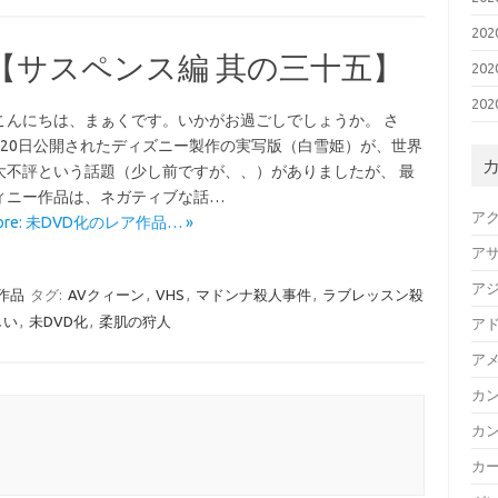
20
 【サスペンス編 其の三十五】
20
20
こんにちは、まぁくです。いかがお過ごしでしょうか。 さ
月20日公開されたディズニー製作の実写版（白雪姫）が、世界
大不評という話題（少し前ですが、、）がありましたが、 最
ィニー作品は、ネガティブな話…
ア
More: 未DVD化のレア作品… »
ア
ア
作品
タグ:
AVクィーン
,
VHS
,
マドンナ殺人事件
,
ラブレッスン殺
しい
,
未DVD化
,
柔肌の狩人
ア
ア
カ
カ
カ