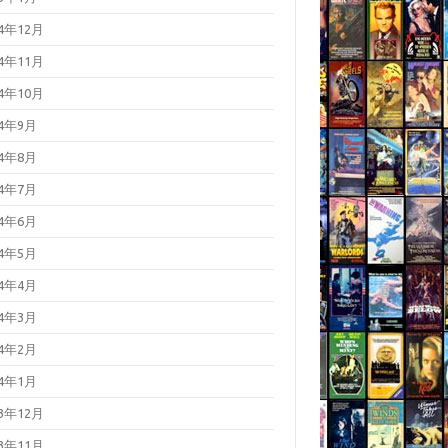
24年12月
24年11月
24年10月
24年9月
24年8月
24年7月
24年6月
24年5月
24年4月
24年3月
24年2月
24年1月
23年12月
23年11月