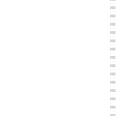
20
20
20
20
20
20
20
20
20
20
20
20
20
20