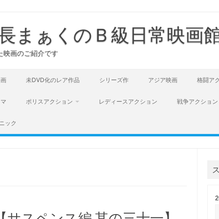
長まぁくのＢ級日常映画
た映画のご紹介です
映画
未DVD化のレア作品
シリーズ作
アジア映画
格闘ア
ラマ
ポリスアクション
レディースアクション
戦争アクション
ニック
 【サスペンス編 其の三十一】