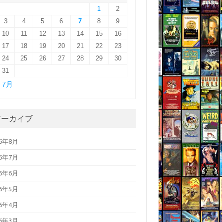
1
2
3
4
5
6
7
8
9
10
11
12
13
14
15
16
17
18
19
20
21
22
23
24
25
26
27
28
29
30
31
« 7月
アーカイブ
26年8月
26年7月
26年6月
26年5月
26年4月
26年3月