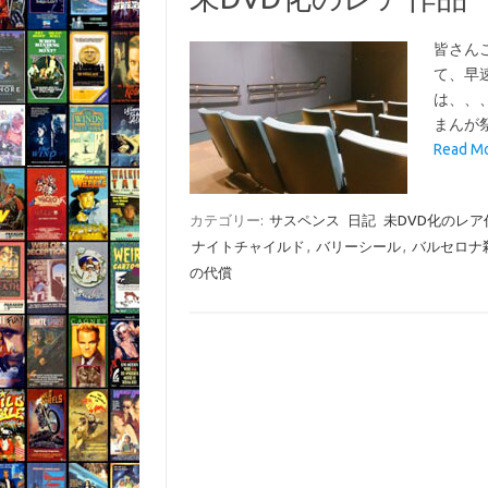
皆さん
て、早
は、、、
まんが
Read 
カテゴリー:
サスペンス
日記
未DVD化のレア
ナイトチャイルド
,
バリーシール
,
バルセロナ
の代償