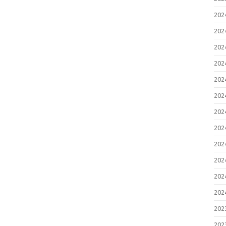
20
20
20
20
20
20
20
20
20
20
20
20
20
20