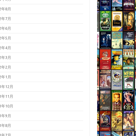
22年8月
22年7月
22年6月
22年5月
22年4月
22年3月
22年2月
22年1月
21年12月
21年11月
21年10月
21年9月
21年8月
21年7月