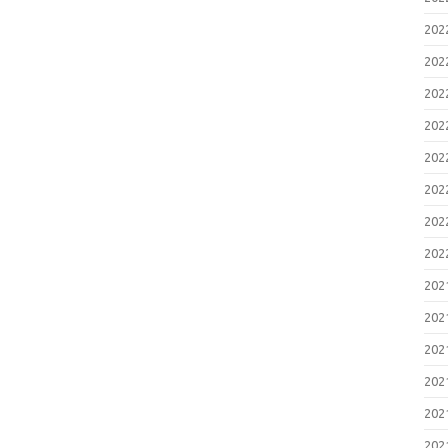
20
20
20
20
20
20
20
20
20
20
20
20
20
20